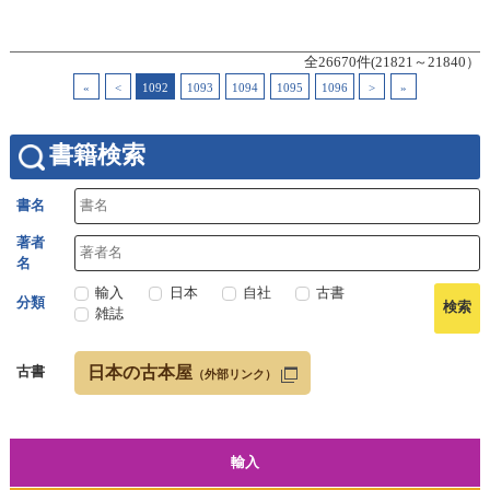
全26670件(21821～21840）
«
<
1092
1093
1094
1095
1096
>
»
書籍検索
書名
著者
名
輸入
日本
自社
古書
分類
雑誌
日本の古本屋
古書
（外部リンク）
輸入