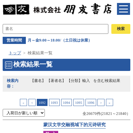
営業時間
月～金9:00～18:00/（土日祝は休業）
トップ
検索結果一覧
検索結果一覧
検索内
【書名】 【著者名】 【分類】輸入
を含む検索結果
容：
«
<
1092
1093
1094
1095
1096
>
»
全26670件(21821～21840）
蒙汉文学交融视域下的元诗研究