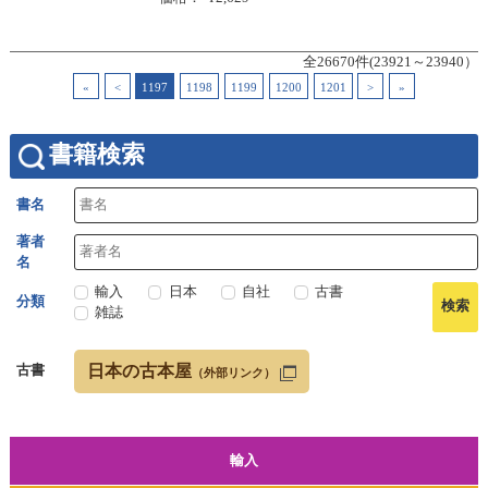
全26670件(23921～23940）
«
<
1197
1198
1199
1200
1201
>
»
書籍検索
書名
著者
名
輸入
日本
自社
古書
分類
雑誌
日本の古本屋
古書
（外部リンク）
輸入