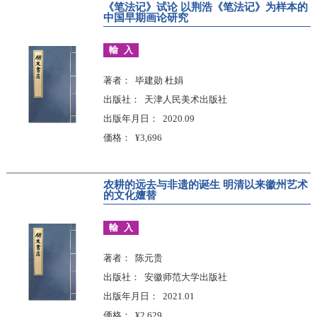
《笔法记》试论 以荆浩《笔法记》为样本的
中国早期画论研究
輸入
著者
毕建勋 杜娟
出版社
天津人民美术出版社
出版年月日
2020.09
価格
¥3,696
农耕的远去与非遗的诞生 明清以来徽州艺术
的文化嬗替
輸入
著者
陈元贵
出版社
安徽师范大学出版社
出版年月日
2021.01
価格
¥2,629