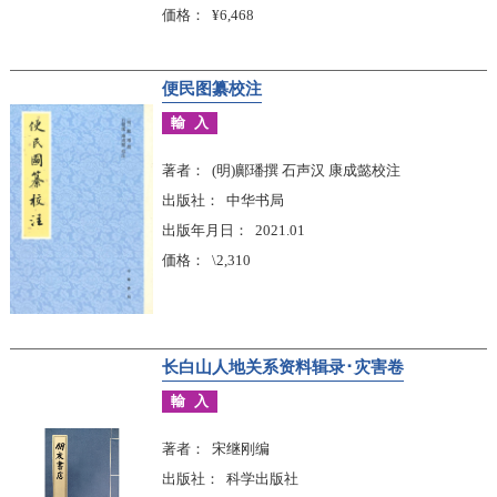
価格
¥6,468
便民图纂校注
輸入
著者
(明)鄺璠撰 石声汉 康成懿校注
出版社
中华书局
出版年月日
2021.01
価格
\2,310
长白山人地关系资料辑录･灾害卷
輸入
著者
宋继刚编
出版社
科学出版社