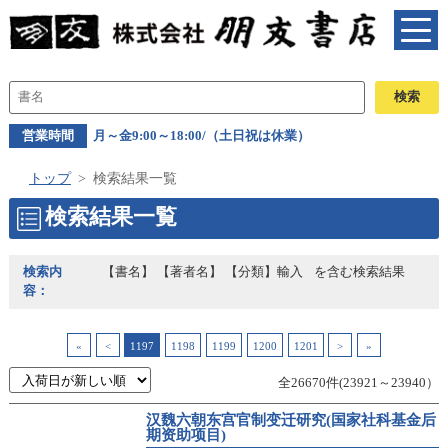
営業時間
月～金9:00～18:00/（土日祝は休業）
トップ
検索結果一覧
検索結果一覧
検索内
【書名】 【著者名】 【分類】輸入
を含む検索結果
容：
«
<
1197
1198
1199
1200
1201
>
»
全26670件(23921～23940）
汉魏六朝东宫官制变迁研究(国家社科基金后
期资助项目)