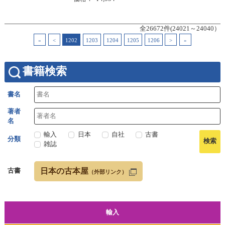
全26672件(24021～24040）
«
<
1202
1203
1204
1205
1206
>
»
書籍検索
書名
著者
名
輸入
日本
自社
古書
分類
雑誌
日本の古本屋
古書
（外部リンク）
輸入