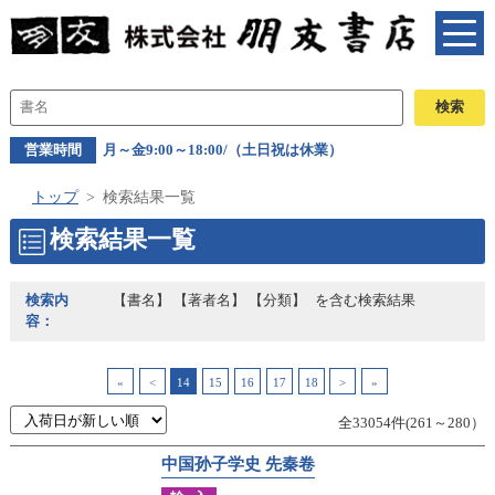
営業時間
月～金9:00～18:00/（土日祝は休業）
トップ
検索結果一覧
検索結果一覧
検索内
【書名】 【著者名】 【分類】
を含む検索結果
容：
«
<
14
15
16
17
18
>
»
全33054件(261～280）
中国孙子学史 先秦卷