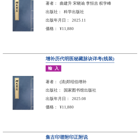
著者
曲建升 宋晓谕 李恒吉 权学峰
出版社
科学出版社
出版年月日
2025.11
価格
¥11,880
增补历代明医秘藏脉诀详考(线装)
輸入
著者
(清)郑绍伯增补
出版社
国家图书馆出版社
出版年月日
2025.08
価格
¥11,880
集古印谱附印正附说