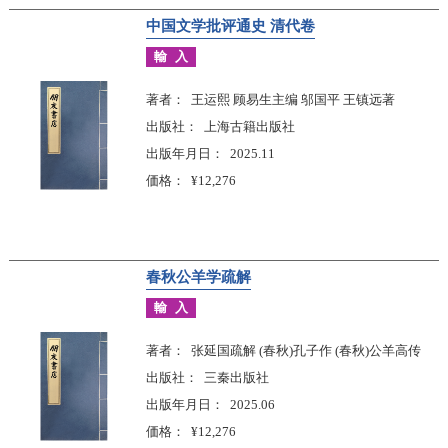
中国文学批评通史 清代卷
輸入
著者
王运熙 顾易生主编 邬国平 王镇远著
出版社
上海古籍出版社
出版年月日
2025.11
価格
¥12,276
春秋公羊学疏解
輸入
著者
张延国疏解 (春秋)孔子作 (春秋)公羊高传
出版社
三秦出版社
出版年月日
2025.06
価格
¥12,276