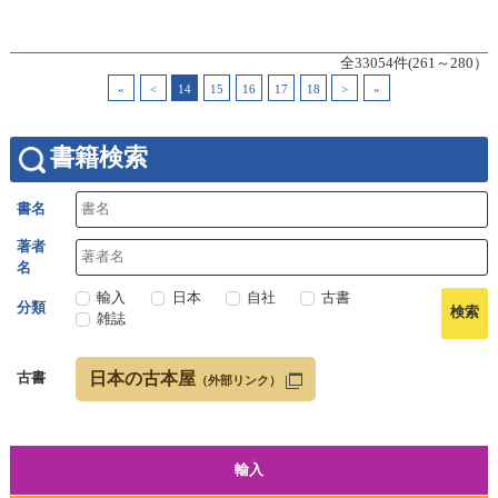
全33054件(261～280）
«
<
14
15
16
17
18
>
»
書籍検索
書名
著者
名
輸入
日本
自社
古書
分類
雑誌
日本の古本屋
古書
（外部リンク）
輸入