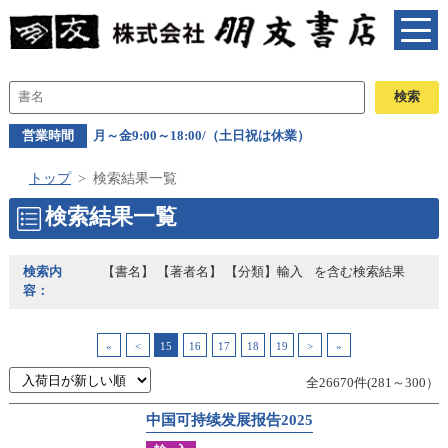
営業時間
月～金9:00～18:00/（土日祝は休業）
トップ
検索結果一覧
検索結果一覧
検索内
【書名】 【著者名】 【分類】輸入
を含む検索結果
容：
«
<
15
16
17
18
19
>
»
全26670件(281～300）
中国可持续发展报告2025