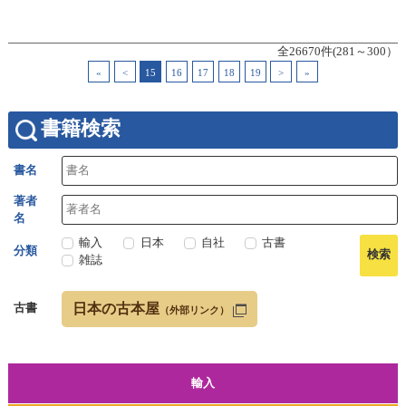
全26670件(281～300）
«
<
15
16
17
18
19
>
»
書籍検索
書名
著者
名
輸入
日本
自社
古書
分類
雑誌
日本の古本屋
古書
（外部リンク）
輸入