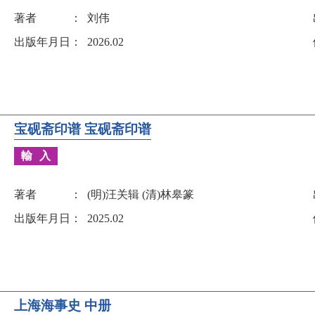
著者
刘伟
出版年月日
2026.02
宝砚斋印谱 宝砚斋印谱
輸入
著者
(明)汪关辑 (清)林皋篆
出版年月日
2025.02
上海海事史 中册