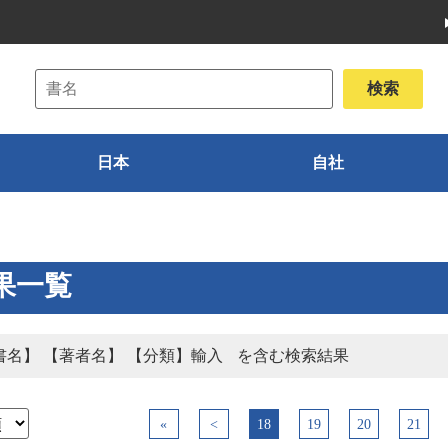
日本
自社
果一覧
書名】 【著者名】 【分類】輸入
を含む検索結果
«
<
18
19
20
21