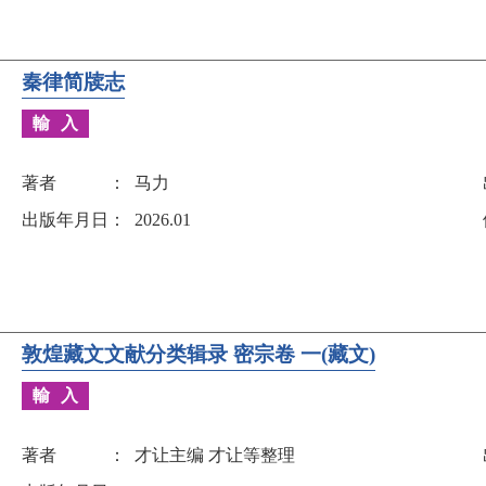
秦律简牍志
輸入
著者
马力
出版年月日
2026.01
敦煌藏文文献分类辑录 密宗卷 一(藏文)
輸入
著者
才让主编 才让等整理