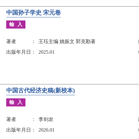
中国孙子学史 宋元卷
輸入
著者
王珏主编 姚振文 郭克勤著
出版年月日
2025.01
中国古代经济史稿(新校本)
輸入
著者
李剑农
出版年月日
2026.01