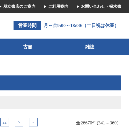
朋友書店のご案内
ご利用案内
お問い合わせ・探求書
営業時間
月～金9:00～18:00/（土日祝は休業）
古書
雑誌
22
>
»
全26670件(341～360）