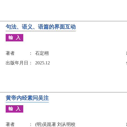
句法、语义、语篇的界面互动
輸入
著者
石定栩
出版年月日
2025.12
黄帝内经素问吴注
輸入
著者
(明)吴崑著 刘从明校