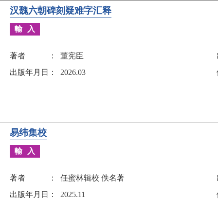
汉魏六朝碑刻疑难字汇释
輸入
著者
董宪臣
出版年月日
2026.03
易纬集校
輸入
著者
任蜜林辑校 佚名著
出版年月日
2025.11