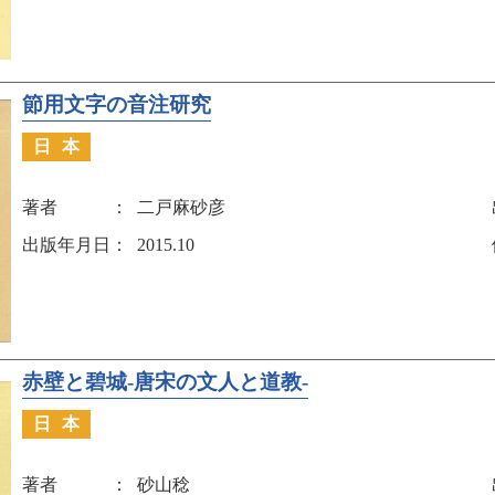
節用文字の音注研究
日本
著者
二戸麻砂彦
出版年月日
2015.10
赤壁と碧城-唐宋の文人と道教-
日本
著者
砂山稔