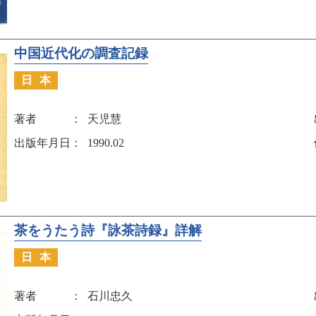
中国近代化の調査記録
日本
著者
天児慧
出版年月日
1990.02
茶をうたう詩『詠茶詩録』詳解
日本
著者
石川忠久