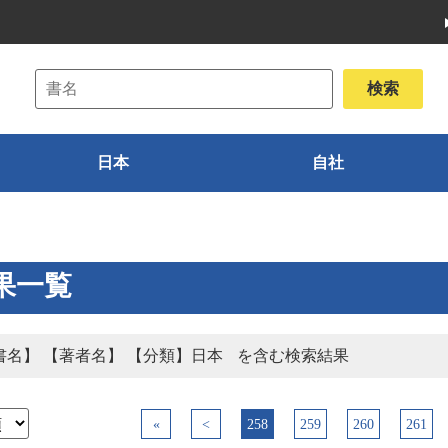
日本
自社
果一覧
書名】 【著者名】 【分類】日本
を含む検索結果
«
<
258
259
260
261