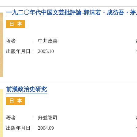
一九二〇年代中国文芸批評論-郭沫若・成彷吾・茅
日本
著者
中井政喜
出版年月日
2005.10
前漢政治史研究
日本
著者
好並隆司
出版年月日
2004.09