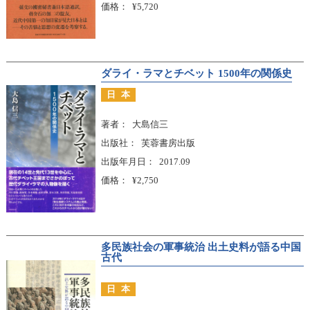
価格
¥5,720
ダライ・ラマとチベット 1500年の関係史
日本
著者
大島信三
出版社
芙蓉書房出版
出版年月日
2017.09
価格
¥2,750
多民族社会の軍事統治 出土史料が語る中国
古代
日本