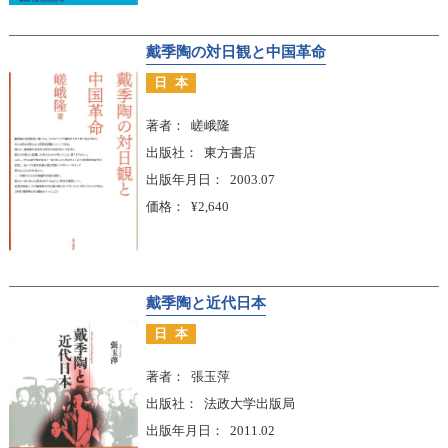
戴季陶の対日観と中国革命
日本
著者
嵯峨隆
出版社
東方書店
出版年月日
2003.07
価格
¥2,640
戴季陶と近代日本
日本
著者
張玉萍
出版社
法政大学出版局
出版年月日
2011.02