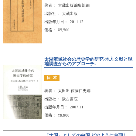
著者
大蔵出版編集部編
出版社
大蔵出版
出版年月日
2011.12
価格
¥5,500
太湖流域社会の歴史学的研究-地方文献と現
地調査からのアプローチ-
日本
著者
太田出 佐藤仁史編
出版社
汲古書院
出版年月日
2007.11
価格
¥9,900
「大国」としての中国 どのように台頭し、