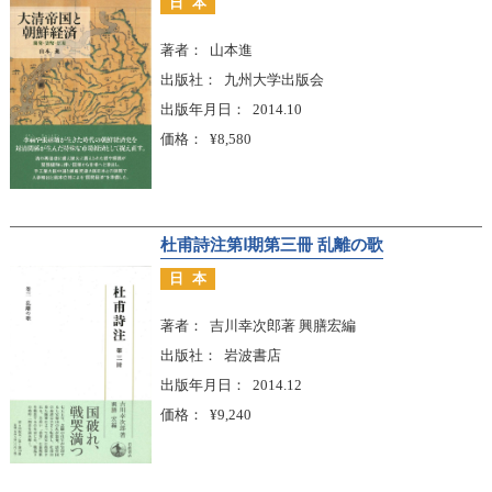
日本
著者
山本進
出版社
九州大学出版会
出版年月日
2014.10
価格
¥8,580
杜甫詩注第Ⅰ期第三冊 乱離の歌
日本
著者
吉川幸次郎著 興膳宏編
出版社
岩波書店
出版年月日
2014.12
価格
¥9,240