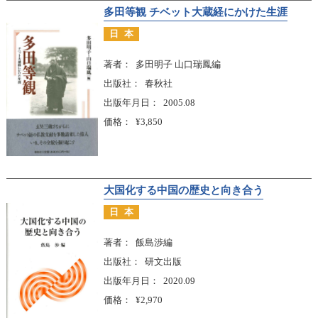
多田等観 チベット大蔵経にかけた生涯
日本
著者
多田明子 山口瑞鳳編
出版社
春秋社
出版年月日
2005.08
価格
¥3,850
大国化する中国の歴史と向き合う
日本
著者
飯島渉編
出版社
研文出版
出版年月日
2020.09
価格
¥2,970