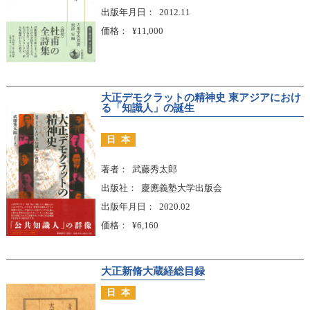
出版年月日
2012.11
価格
¥11,000
大正デモクラットの精神史 東アジアにおけ
る「知識人」の誕生
日本
著者
武藤秀太郎
出版社
慶應義塾大学出版会
出版年月日
2020.02
価格
¥6,160
大正新脩大蔵経総目録
日本