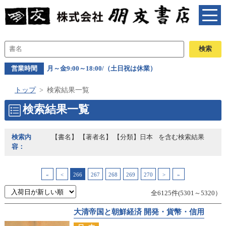
営業時間
月～金9:00～18:00/（土日祝は休業）
トップ
検索結果一覧
検索結果一覧
検索内
【書名】 【著者名】 【分類】日本
を含む検索結果
容：
«
<
266
267
268
269
270
>
»
全6125件(5301～5320）
大清帝国と朝鮮経済 開発・貨幣・信用