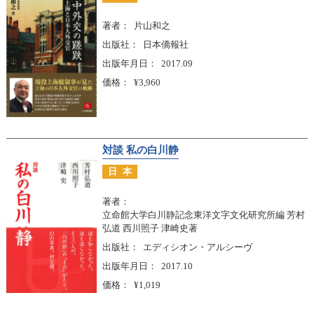
著者
片山和之
出版社
日本僑報社
出版年月日
2017.09
価格
¥3,960
対談 私の白川静
日本
著者
立命館大学白川静記念東洋文字文化研究所編 芳村
弘道 西川照子 津崎史著
出版社
エディシオン・アルシーヴ
出版年月日
2017.10
価格
¥1,019