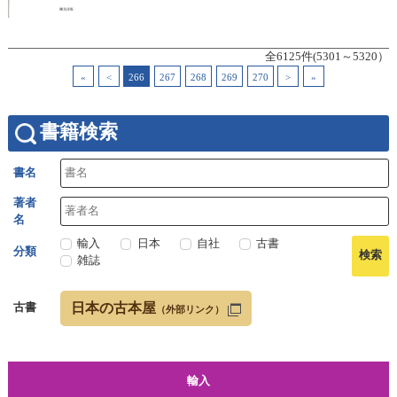
全6125件(5301～5320）
«
<
266
267
268
269
270
>
»
書籍検索
書名
著者
名
輸入
日本
自社
古書
分類
雑誌
日本の古本屋
古書
（外部リンク）
輸入