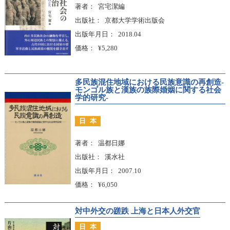
著者
宮宅潔編
出版社
京都大学学術出版会
出版年月日
2018.04
価格
¥5,280
多民族混住地域における民族意識の再創造-
モンゴル族と漢族の族際婚姻に関する社会
学的研究-
日本
著者
温都日娜
出版社
溪水社
出版年月日
2007.10
価格
¥6,050
対中外交の蹉跌 上海と日本人外交官
日本