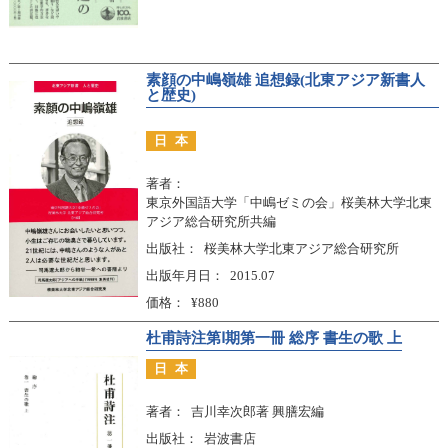
素顔の中嶋嶺雄 追想録(北東アジア新書人
と歴史)
日本
著者
東京外国語大学「中嶋ゼミの会」桜美林大学北東
アジア総合研究所共編
出版社
桜美林大学北東アジア総合研究所
出版年月日
2015.07
価格
¥880
杜甫詩注第Ⅰ期第一冊 総序 書生の歌 上
日本
著者
吉川幸次郎著 興膳宏編
出版社
岩波書店