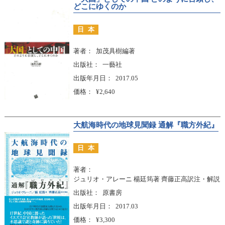
どこにゆくのか
日本
著者
加茂具樹編著
出版社
一藝社
出版年月日
2017.05
価格
¥2,640
大航海時代の地球見聞録 通解『職方外紀』
日本
著者
ジュリオ・アレーニ 楊廷筠著 齊藤正高訳注・解説
出版社
原書房
出版年月日
2017.03
価格
¥3,300