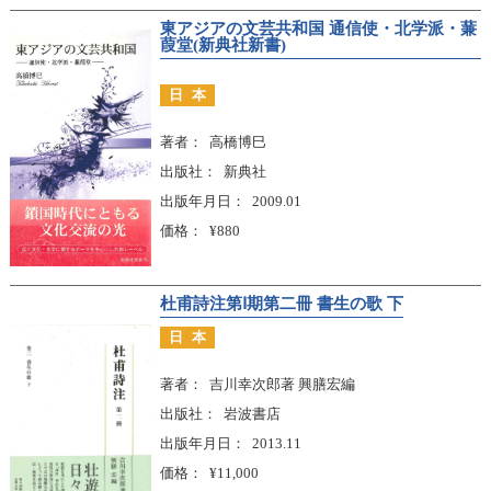
東アジアの文芸共和国 通信使・北学派・蒹
葭堂(新典社新書)
日本
著者
高橋博巳
出版社
新典社
出版年月日
2009.01
価格
¥880
杜甫詩注第Ⅰ期第二冊 書生の歌 下
日本
著者
吉川幸次郎著 興膳宏編
出版社
岩波書店
出版年月日
2013.11
価格
¥11,000