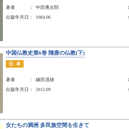
著者
中田勇次郎
出版年月日
1984.06
中国仏教史第6巻 隋唐の仏教(下)
日本
著者
鎌田茂雄
出版年月日
2012.09
女たちの満洲 多民族空間を生きて