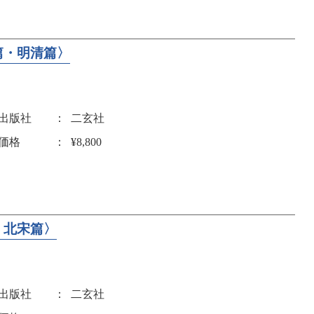
篇・明清篇〉
出版社
二玄社
価格
¥8,800
・北宋篇〉
出版社
二玄社