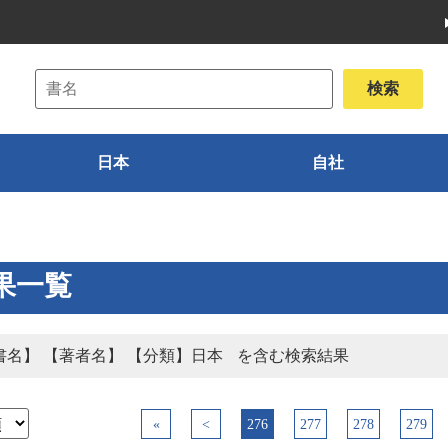
日本
自社
果一覧
書名】 【著者名】 【分類】日本
を含む検索結果
«
<
276
277
278
279