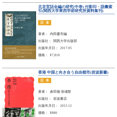
北京官話全編の研究(中巻) 付影印・語彙索
引(関西大学東西学術研究所資料集刊)
日本
著者
内田慶市編
出版社
関西大学出版部
出版年月日
2017.05
価格
¥7,810
香港 中国と向き合う自由都市(岩波新書)
日本
著者
倉田徹 張彧暋
出版社
岩波書店
出版年月日
2015.12
価格
¥880