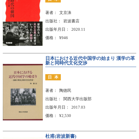
著者
文京洙
出版社
岩波書店
出版年月日
2020.11
価格
¥946
日本における近代中国学の始まり 漢学の革
新と同時代文化交渉
日本
著者
陶徳民
出版社
関西大学出版部
出版年月日
2017.03
価格
¥2,530
杜甫(岩波新書)