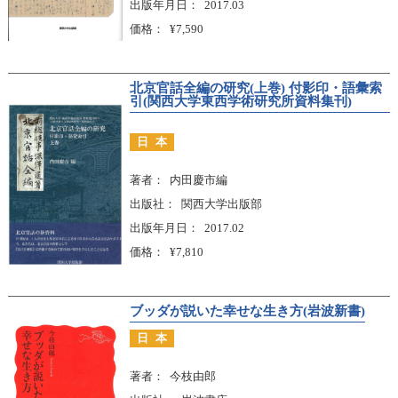
出版年月日
2017.03
価格
¥7,590
北京官話全編の研究(上巻) 付影印・語彙索
引(関西大学東西学術研究所資料集刊)
日本
著者
内田慶市編
出版社
関西大学出版部
出版年月日
2017.02
価格
¥7,810
ブッダが説いた幸せな生き方(岩波新書)
日本
著者
今枝由郎