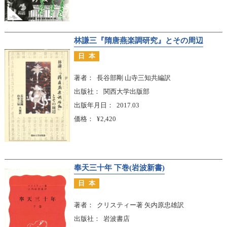
林謙三『隋唐燕楽調研究』とその周辺
日本
著者
長谷部剛 山寺三知共編訳
出版社
関西大学出版部
出版年月日
2017.03
価格
¥2,420
奉天三十年 下巻(岩波新書)
日本
著者
クリスティー著 矢内原忠雄訳
出版社
岩波書店