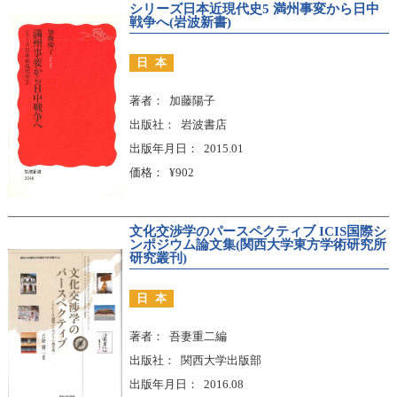
シリーズ日本近現代史5 満州事変から日中
戦争へ(岩波新書)
日本
著者
加藤陽子
出版社
岩波書店
出版年月日
2015.01
価格
¥902
文化交渉学のパースペクティブ ICIS国際シ
ンポジウム論文集(関西大学東方学術研究所
研究叢刊)
日本
著者
吾妻重二編
出版社
関西大学出版部
出版年月日
2016.08