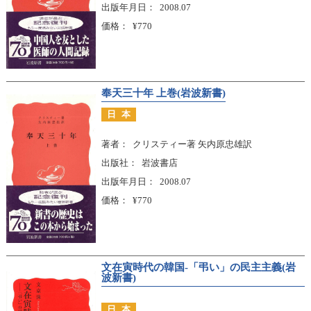
出版年月日
2008.07
価格
¥770
奉天三十年 上巻(岩波新書)
日本
著者
クリスティー著 矢内原忠雄訳
出版社
岩波書店
出版年月日
2008.07
価格
¥770
文在寅時代の韓国-「弔い」の民主主義(岩
波新書)
日本