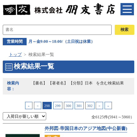
営業時間
月～金9:00～18:00/（土日祝は休業）
トップ
検索結果一覧
検索結果一覧
検索内
【書名】 【著者名】 【分類】日本
を含む検索結果
容：
«
<
298
299
300
301
302
>
»
全6125件(5941～5960）
外邦図-帝国日本のアジア地図(中公新書)