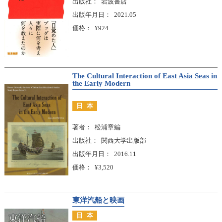
出版社
岩波書店
出版年月日
2021.05
価格
¥924
The Cultural Interaction of East Asia Seas in
the Early Modern
日本
著者
松浦章編
出版社
関西大学出版部
出版年月日
2016.11
価格
¥3,520
東洋汽船と映画
日本