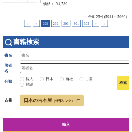
価格
¥4,730
全6125件(5941～5960）
«
<
298
299
300
301
302
>
»
書籍検索
書名
著者
名
輸入
日本
自社
古書
分類
雑誌
日本の古本屋
古書
（外部リンク）
輸入