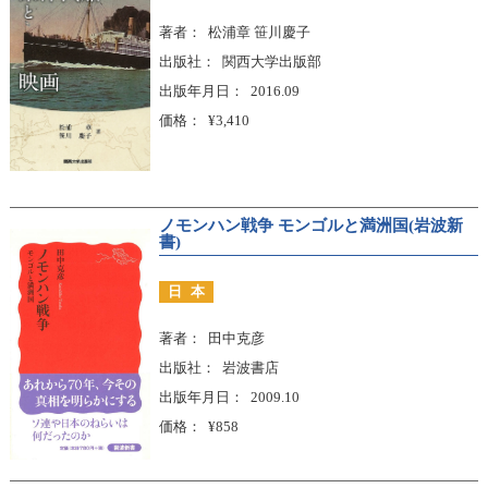
著者
松浦章 笹川慶子
出版社
関西大学出版部
出版年月日
2016.09
価格
¥3,410
ノモンハン戦争 モンゴルと満洲国(岩波新
書)
日本
著者
田中克彦
出版社
岩波書店
出版年月日
2009.10
価格
¥858