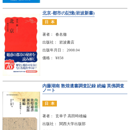
北京-都市の記憶(岩波新書)
日本
著者
春名徹
出版社
岩波書店
出版年月日
2008.04
価格
¥858
内藤湖南 敦煌遺書調査記録 続編 英佛調査
ノート
日本
著者
玄幸子 高田時雄編
出版社
関西大学出版部