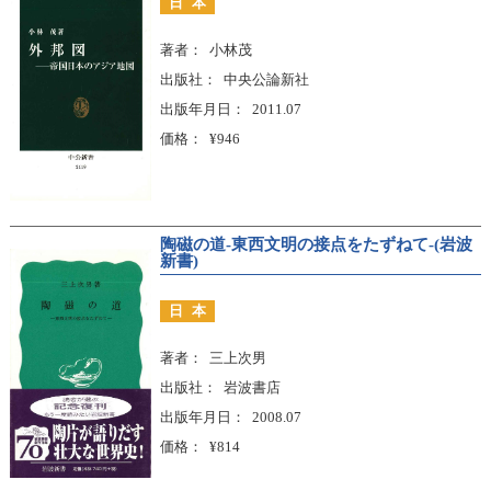
日本
著者
小林茂
出版社
中央公論新社
出版年月日
2011.07
価格
¥946
陶磁の道-東西文明の接点をたずねて-(岩波
新書)
日本
著者
三上次男
出版社
岩波書店
出版年月日
2008.07
価格
¥814