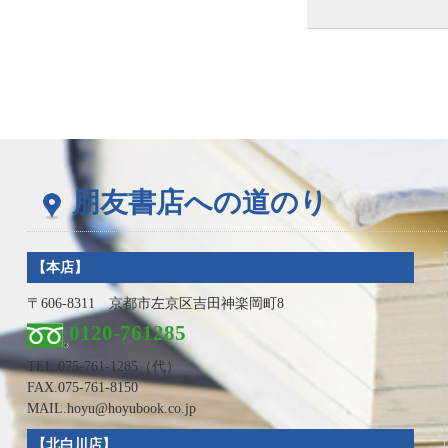
朋友書店への道のり
【本店】
〒606-8311 京都市左京区吉田神楽岡町8
0120-761285
TEL.
075-761-1285
（代）
FAX.075-761-8150
MAIL.hoyu@hoyubook.co.jp
【北白川店】