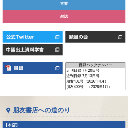
古書
雑誌
朋友書店への道のり
【本店】