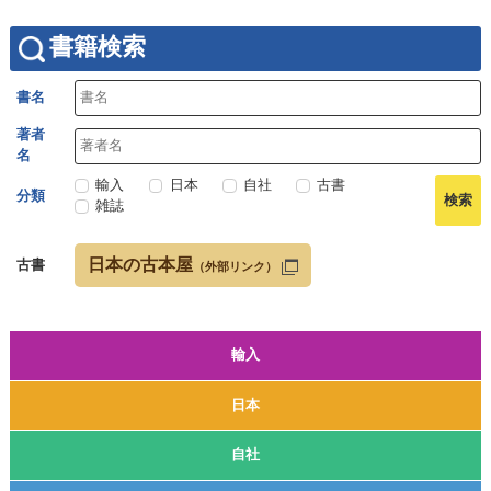
書籍検索
書名
著者
名
輸入
日本
自社
古書
分類
雑誌
日本の古本屋
古書
（外部リンク）
輸入
日本
自社