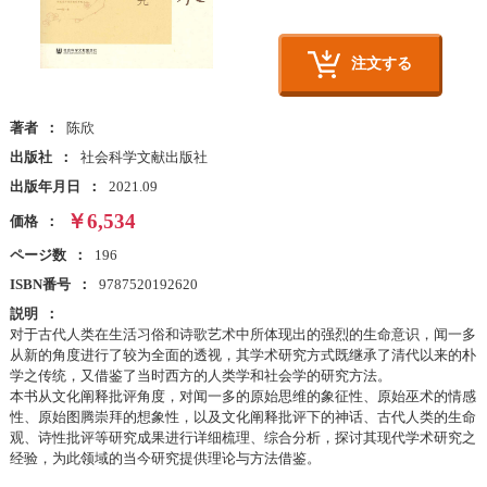
注文する
著者
陈欣
出版社
社会科学文献出版社
出版年月日
2021.09
￥6,534
価格
ページ数
196
ISBN番号
9787520192620
説明
对于古代人类在生活习俗和诗歌艺术中所体现出的强烈的生命意识，闻一多
从新的角度进行了较为全面的透视，其学术研究方式既继承了清代以来的朴
学之传统，又借鉴了当时西方的人类学和社会学的研究方法。
本书从文化阐释批评角度，对闻一多的原始思维的象征性、原始巫术的情感
性、原始图腾崇拜的想象性，以及文化阐释批评下的神话、古代人类的生命
观、诗性批评等研究成果进行详细梳理、综合分析，探讨其现代学术研究之
经验，为此领域的当今研究提供理论与方法借鉴。