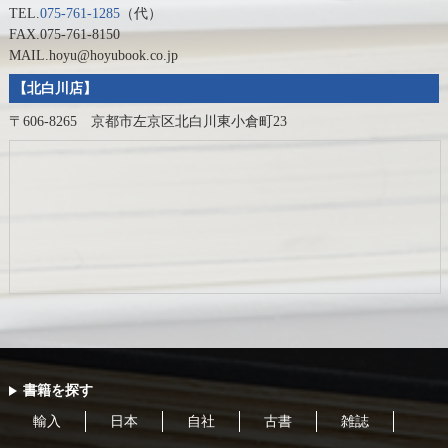
TEL.
075-761-1285
（代）
FAX.075-761-8150
MAIL.hoyu@hoyubook.co.jp
【北白川店】
〒606-8265 京都市左京区北白川東小倉町23
書籍を探す
輸入
日本
自社
古書
雑誌