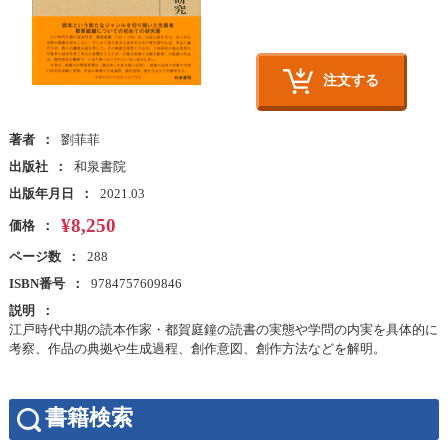
注文する
著者
劉菲菲
出版社
和泉書院
出版年月日
2021.03
¥8,250
価格
ページ数
288
ISBN番号
9784757609846
説明
江戸時代中期の読本作家・都賀庭鐘の読書の実態や学問の内実を具体的に
考察、作品の典拠や生成過程、創作意図、創作方法などを解明。
書籍検索