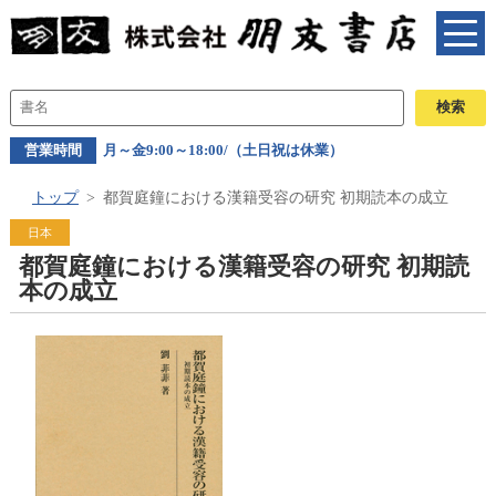
営業時間
月～金9:00～18:00/（土日祝は休業）
トップ
都賀庭鐘における漢籍受容の研究 初期読本の成立
日本
都賀庭鐘における漢籍受容の研究 初期読
本の成立