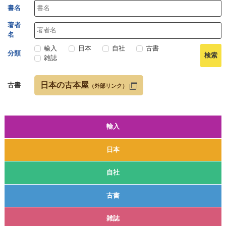
書名
著者
名
輸入
日本
自社
古書
分類
雑誌
日本の古本屋
古書
（外部リンク）
輸入
日本
自社
古書
雑誌