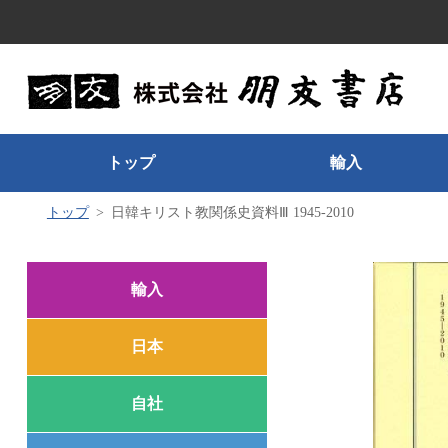
トップ
輸入
トップ
日韓キリスト教関係史資料Ⅲ 1945-2010
輸入
日本
自社