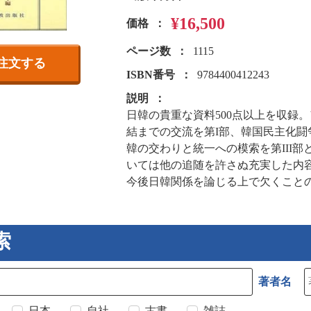
¥16,500
価格
ページ数
1115
注文する
ISBN番号
9784400412243
説明
日韓の貴重な資料500点以上を収録
結までの交流を第I部、韓国民主化闘
韓の交わりと統一への模索を第III
いては他の追随を許さぬ充実した内
今後日韓関係を論じる上で欠くこと
索
著者名
日本
自社
古書
雑誌