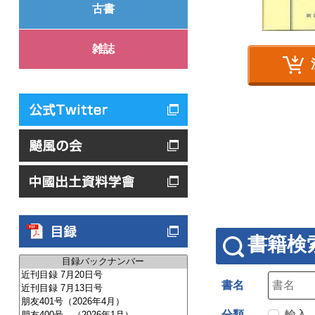
古書
雑誌
書籍検
書名
分類
輸入