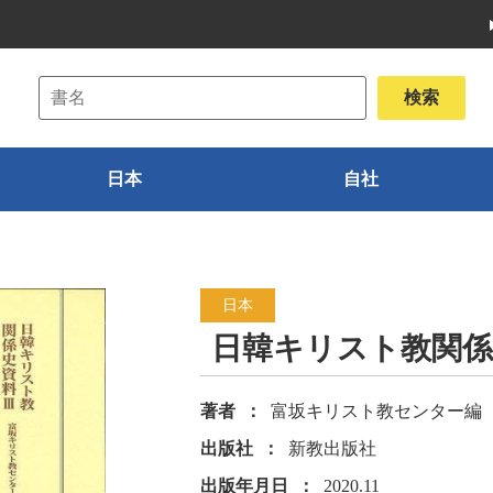
日本
自社
日本
日韓キリスト教関係史資料
著者
富坂キリスト教センター編
出版社
新教出版社
出版年月日
2020.11