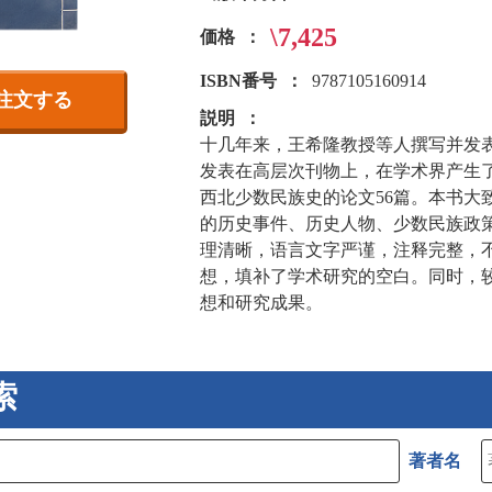
\7,425
価格
ISBN番号
9787105160914
注文する
説明
十几年来，王希隆教授等人撰写并发
发表在高层次刊物上，在学术界产生
西北少数民族史的论文56篇。本书大
的历史事件、历史人物、少数民族政
理清晰，语言文字严谨，注释完整，
想，填补了学术研究的空白。同时，
想和研究成果。
索
著者名