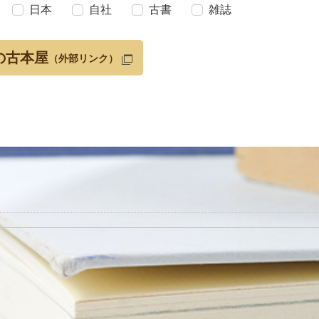
日本
自社
古書
雑誌
の古本屋
（外部リンク）