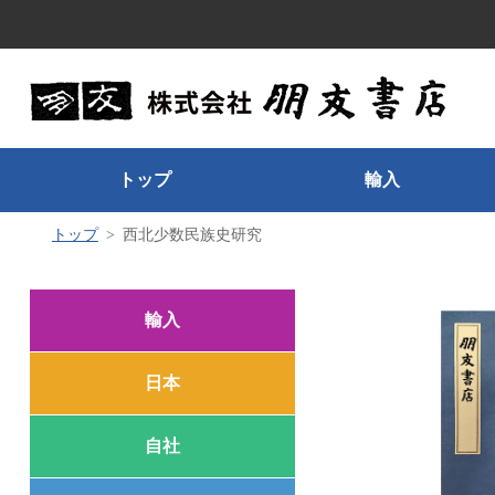
トップ
輸入
トップ
西北少数民族史研究
輸入
日本
自社