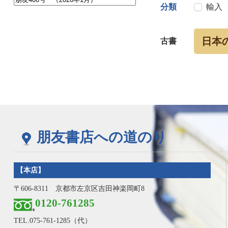
分類
輸入
日本
古書
朋友書店への道のり
【本店】
〒606-8311 京都市左京区吉田神楽岡町8
0120-761285
TEL.
075-761-1285
（代）