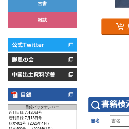
古書
雑誌
書籍検
書名