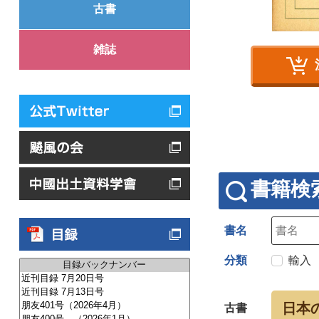
古書
雑誌
書籍検
書名
分類
輸入
日本
古書