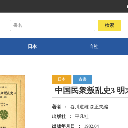
日本
自社
日本
古書
中国民衆叛乱史3 明
著者
谷川道雄 森正夫編
出版社
平凡社
出版年月日
1982.04