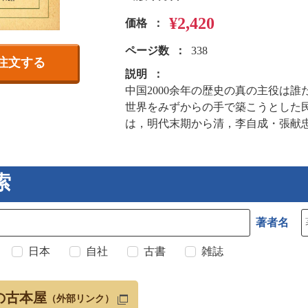
¥2,420
価格
ページ数
338
注文する
説明
中国2000余年の歴史の真の主役は
世界をみずからの手で築こうとした
は，明代末期から清，李自成・張献
索
著者名
日本
自社
古書
雑誌
の古本屋
（外部リンク）