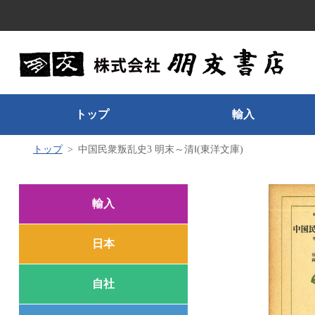
トップ
輸入
トップ
中国民衆叛乱史3 明末～清Ⅰ(東洋文庫)
輸入
日本
自社