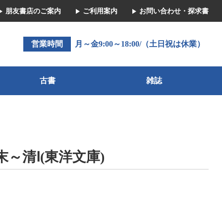
朋友書店のご案内
ご利用案内
お問い合わせ・探求書
営業時間
月～金9:00～18:00/（土日祝は休業）
古書
雑誌
末～清Ⅰ(東洋文庫)