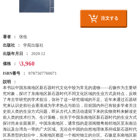
注文する
著者
张俭
出版社
学苑出版社
出版年月日
2020.12
\3,960
価格
ISBN番号
9787507760071
説明
本书以中国东南地区新石器时代文化中较为常见的遗物——石镞作为主要研
究对象，探讨了东南地区新石器时代不同文化区域的生业方式及特点，反映
了考古学研究的学术前沿，弥补了这一研究领域的不足。近年来通过石器研
究来认识史前社会逐渐成为学术热点与前沿，目前国内外已有较多学者关注
史前人类的生业方式问题，即从古代人类活动遗留下来的实物资料来解读史
前人类的技术行为、生计策略，但关于中国东南地区新石器时代的生业方式
探讨尚未全面展开。中国东南地区，通常指的是浙闽赣粤相邻地区至东南沿
海以及台湾岛一带的广大区域。无论在中国的自然地理体系抑或新石器时代
区系类型的划分中，东南地区都是一个相对独立的分区。石镞是东南地区新