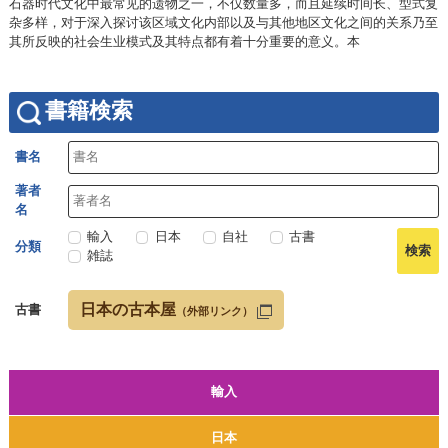
石器时代文化中最常见的遗物之一，不仅数量多，而且延续时间长、型式复
杂多样，对于深入探讨该区域文化内部以及与其他地区文化之间的关系乃至
其所反映的社会生业模式及其特点都有着十分重要的意义。本
書籍検索
書名
著者
名
輸入
日本
自社
古書
分類
雑誌
日本の古本屋
古書
（外部リンク）
輸入
日本