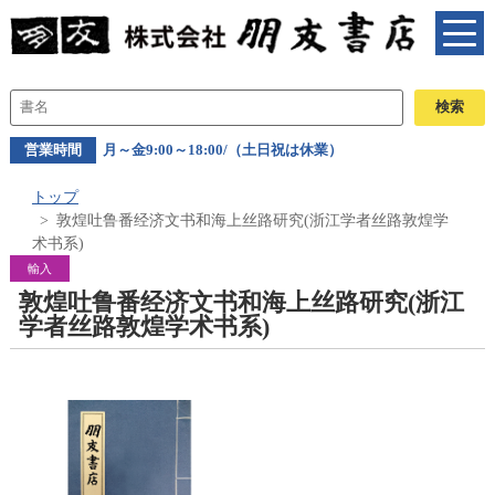
営業時間
月～金9:00～18:00/（土日祝は休業）
トップ
敦煌吐鲁番经济文书和海上丝路研究(浙江学者丝路敦煌学
术书系)
輸入
敦煌吐鲁番经济文书和海上丝路研究(浙江
学者丝路敦煌学术书系)