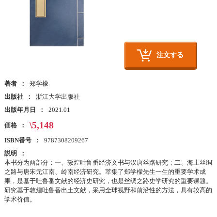
注文する
著者
郑学檬
出版社
浙江大学出版社
出版年月日
2021.01
\5,148
価格
ISBN番号
9787308209267
説明
本书分为两部分：一、敦煌吐鲁番经济文书与汉唐丝路研究；二、海上丝绸
之路与唐宋元江南、岭南经济研究。萃集了郑学檬先生一生的重要学术成
果，是基于吐鲁番文献的经济史研究，也是丝绸之路史学研究的重要课题。
研究基于敦煌吐鲁番出土文献，采用全球视野和前沿性的方法，具有较高的
学术价值。