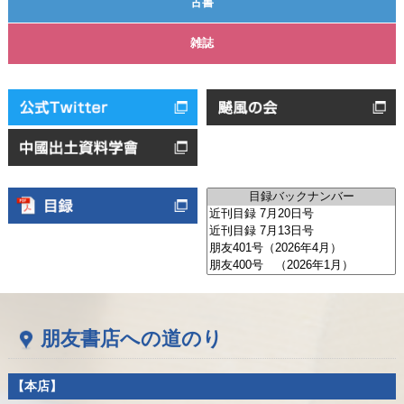
古書
雑誌
朋友書店への道のり
【本店】