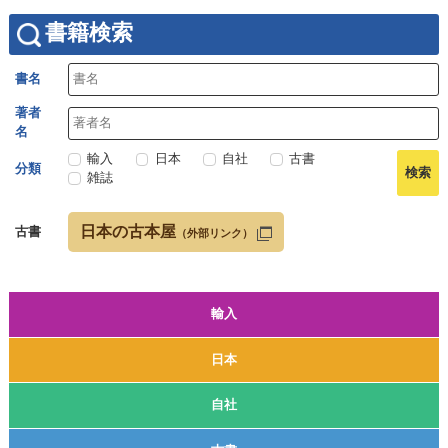
書籍検索
書名
著者
名
輸入
日本
自社
古書
分類
雑誌
日本の古本屋
古書
（外部リンク）
輸入
日本
自社