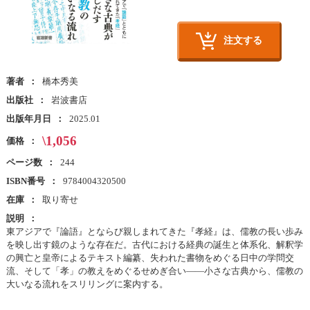
注文する
著者
橋本秀美
出版社
岩波書店
出版年月日
2025.01
\1,056
価格
ページ数
244
ISBN番号
9784004320500
在庫
取り寄せ
説明
東アジアで『論語』とならび親しまれてきた『孝経』は、儒教の長い歩み
を映し出す鏡のような存在だ。古代における経典の誕生と体系化、解釈学
の興亡と皇帝によるテキスト編纂、失われた書物をめぐる日中の学問交
流、そして「孝」の教えをめぐるせめぎ合い――小さな古典から、儒教の
大いなる流れをスリリングに案内する。