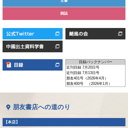
古書
雑誌
朋友書店への道のり
【本店】