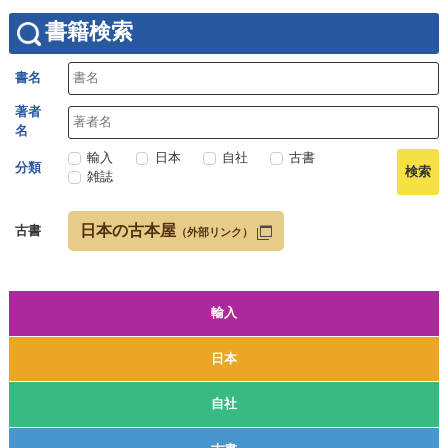
書籍検索
書名
著者
名
輸入
日本
自社
古書
分類
雑誌
日本の古本屋
古書
（外部リンク）
輸入
日本
自社