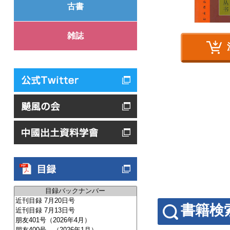
古書
雑誌
書籍検