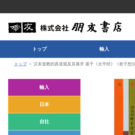
トップ
輸入
トップ
汉末道教的真道观及其展开 基于《太平经》《老子想尔
輸入
日本
自社