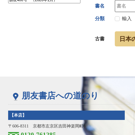
書名
分類
輸入
日本
古書
朋友書店への道のり
【本店】
〒606-8311 京都市左京区吉田神楽岡町8
0120-761285