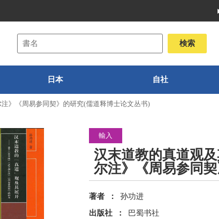
日本
自社
注》《周易参同契》的研究(儒道释博士论文丛书)
輸入
汉末道教的真道观及
尔注》《周易参同契
著者
孙功进
出版社
巴蜀书社