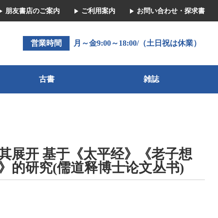
朋友書店のご案内
ご利用案内
お問い合わせ・探求書
営業時間
月～金9:00～18:00/（土日祝は休業）
古書
雑誌
其展开 基于《太平经》《老子想
》的研究(儒道释博士论文丛书)