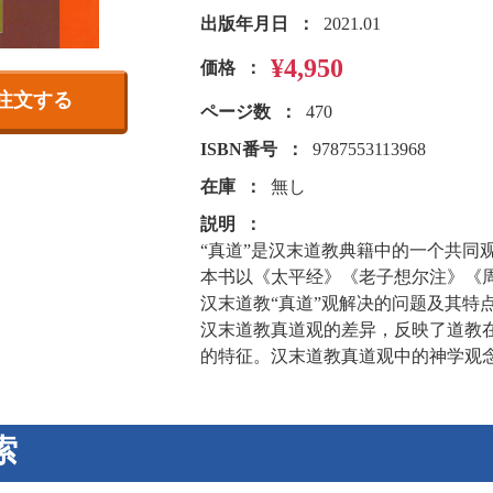
出版年月日
2021.01
¥4,950
価格
注文する
ページ数
470
ISBN番号
9787553113968
在庫
無し
説明
“真道”是汉末道教典籍中的一个共同
本书以《太平经》《老子想尔注》《周
汉末道教“真道”观解决的问题及其特
汉末道教真道观的差异，反映了道教
的特征。汉末道教真道观中的神学观
索