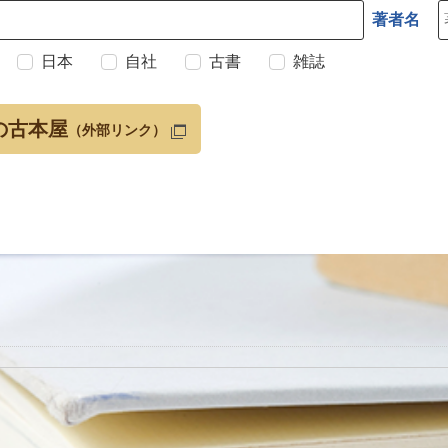
著者名
日本
自社
古書
雑誌
の古本屋
（外部リンク）