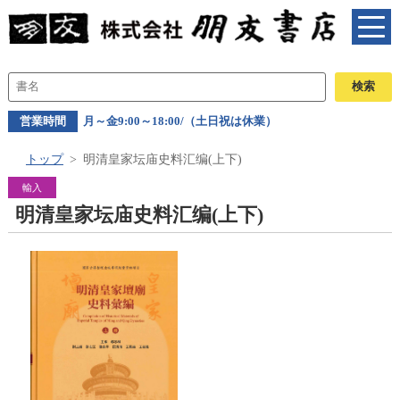
営業時間
月～金9:00～18:00/（土日祝は休業）
トップ
明清皇家坛庙史料汇编(上下)
輸入
明清皇家坛庙史料汇编(上下)