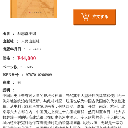
注文する
著者
郗志群主编
出版社
人民出版社
出版年月日
2024.07
¥44,000
価格
ページ数
1695
ISBN番号
9787010266909
在庫
有
説明
中国历史上曾有过大量的祭坛和神庙，当然其中大型坛庙的建筑和使用无一
例外地被统治者所垄断。与此相对应，坛庙也成为中国古代国都的代表性建
筑。从史料记载和考古发现来看，包括西安、洛阳、开封、南京、杭州、北
京等六大古都在内，中国历史上有过十几座坛庙群，然而时至今日，绝大多
数辉煌一时的坛庙建筑都已在历史长河中湮灭。令人欣慰的是，今天的北京
城内还比较完好地保存着明清时期的帝都坛庙群..九坛八庙，无疑是一宗弥