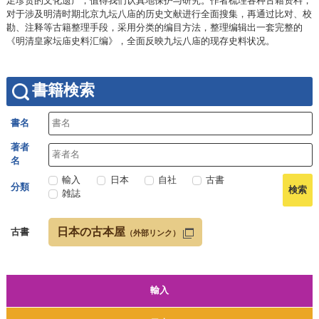
足珍贵的文化遗产，值得我们认真地保护与研究。作者梳理各种古籍资料，
对于涉及明清时期北京九坛八庙的历史文献进行全面搜集，再通过比对、校
勘、注释等古籍整理手段，采用分类的编目方法，整理编辑出一套完整的
《明清皇家坛庙史料汇编》，全面反映九坛八庙的现存史料状况。
書籍検索
書名
著者
名
輸入
日本
自社
古書
分類
雑誌
日本の古本屋
古書
（外部リンク）
輸入