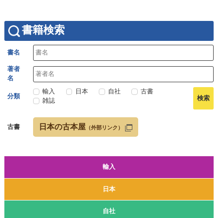
書籍検索
書名
著者
名
輸入
日本
自社
古書
分類
雑誌
日本の古本屋
古書
（外部リンク）
輸入
日本
自社