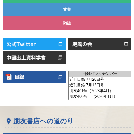
古書
雑誌
朋友書店への道のり