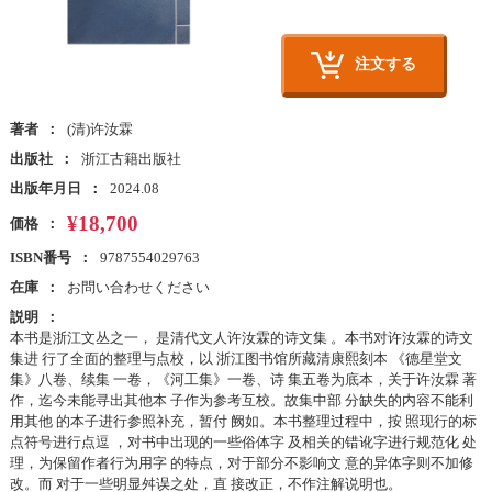
注文する
著者
(清)许汝霖
出版社
浙江古籍出版社
出版年月日
2024.08
¥18,700
価格
ISBN番号
9787554029763
在庫
お問い合わせください
説明
本书是浙江文丛之一， 是清代文人许汝霖的诗文集 。本书对许汝霖的诗文
集进 行了全面的整理与点校，以 浙江图书馆所藏清康熙刻本 《德星堂文
集》八卷、续集 一卷，《河工集》一卷、诗 集五卷为底本，关于许汝霖 著
作，迄今未能寻出其他本 子作为参考互校。故集中部 分缺失的内容不能利
用其他 的本子进行参照补充，暂付 阙如。本书整理过程中，按 照现行的标
点符号进行点逗 ，对书中出现的一些俗体字 及相关的错讹字进行规范化 处
理，为保留作者行为用字 的特点，对于部分不影响文 意的异体字则不加修
改。而 对于一些明显舛误之处，直 接改正，不作注解说明也。