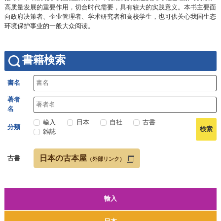
高质量发展的重要作用，切合时代需要，具有较大的实践意义。本书主要面
向政府决策者、企业管理者、学术研究者和高校学生，也可供关心我国生态
环境保护事业的一般大众阅读。
書籍検索
書名
著者
名
輸入
日本
自社
古書
分類
雑誌
日本の古本屋
古書
（外部リンク）
輸入