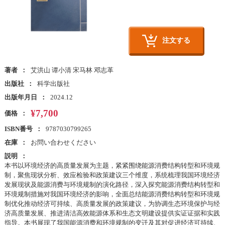
注文する
著者
艾洪山 谭小清 宋马林 邓志革
出版社
科学出版社
出版年月日
2024.12
¥7,700
価格
ISBN番号
9787030799265
在庫
お問い合わせください
説明
本书以环境经济的高质量发展为主题，紧紧围绕能源消费结构转型和环境规
制，聚焦现状分析、效应检验和政策建议三个维度，系统梳理我国环境经济
发展现状及能源消费与环境规制的演化路径，深入探究能源消费结构转型和
环境规制措施对我国环境经济的影响，全面总结能源消费结构转型和环境规
制优化推动经济可持续、高质量发展的政策建议，为协调生态环境保护与经
济高质量发展、推进清洁高效能源体系和生态文明建设提供实证证据和实践
指导。本书展现了我国能源消费和环境规制的变迁及其对促进经济可持续、