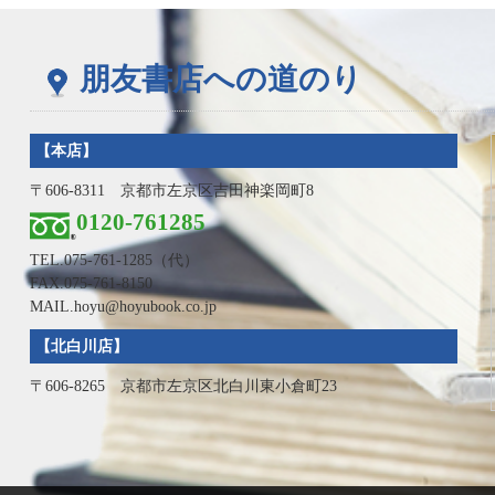
朋友書店への道のり
【本店】
〒606-8311 京都市左京区吉田神楽岡町8
0120-761285
TEL.
075-761-1285
（代）
FAX.075-761-8150
MAIL.hoyu@hoyubook.co.jp
【北白川店】
〒606-8265 京都市左京区北白川東小倉町23