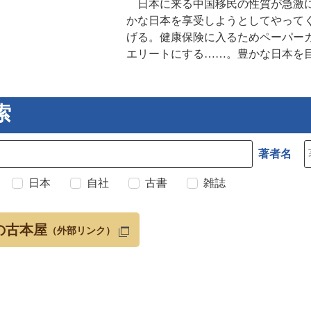
日本に来る中国移民の性質が急激に
かな日本を享受しようとしてやって
げる。健康保険に入るためペーパー
エリートにする……。豊かな日本を
索
著者名
日本
自社
古書
雑誌
の古本屋
（外部リンク）