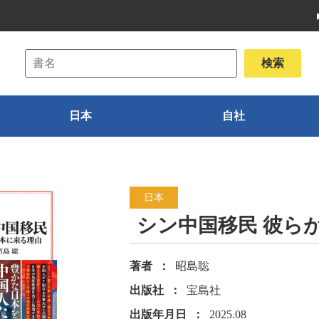
日本
自社
日本
シン中国移民 彼ら
著者
昭島聡
出版社
宝島社
出版年月日
2025.08