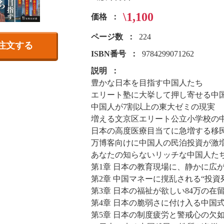
\1,100
価格
ページ数
224
注文する
ISBN番号
9784299071262
説明
豊かな日本を目指す中国人たち
エリート塾に大挙して押し寄せる中
中国人が7割以上の東大ゼミの現実
増える文京区エリート公立小学校の
日本の高度医療目当てに急増する移
万博客向けに中国人の民泊投資が激
あなたの知らないリッチな中国人た
第1章 日本の教育現場に、静かに広
第2章 中国マネーに撹乱される“投資
第3章 日本の福祉が欲しい84万の在
第4章 日本の脆弱さに付け入る中国
第5章 日本の制度疲労と警戒心の欠