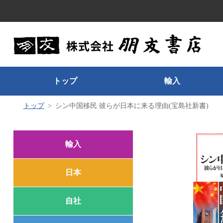
トップ
輸入
トップ
シン中国移民 彼らが日本に来る理由(宝島社新書)
輸入
日本
自社