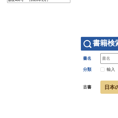
書籍検
書名
分類
輸入
日本
古書