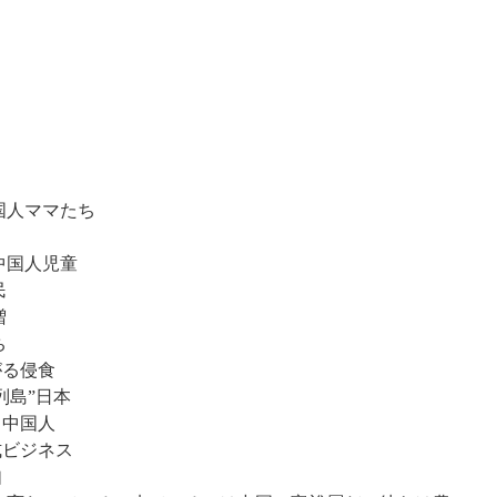
国人ママたち
中国人児童
民
増
ち
がる侵食
列島”日本
留中国人
式ビジネス
如