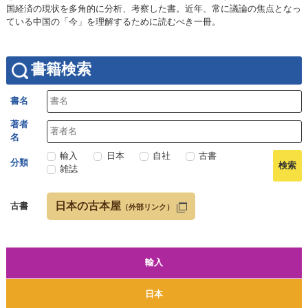
国経済の現状を多角的に分析、考察した書。近年、常に議論の焦点となっ
ている中国の「今」を理解するために読むべき一冊。
書籍検索
書名
著者
名
輸入
日本
自社
古書
分類
雑誌
日本の古本屋
古書
（外部リンク）
輸入
日本