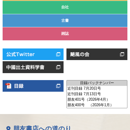
自社
古書
雑誌
朋友書店への道のり