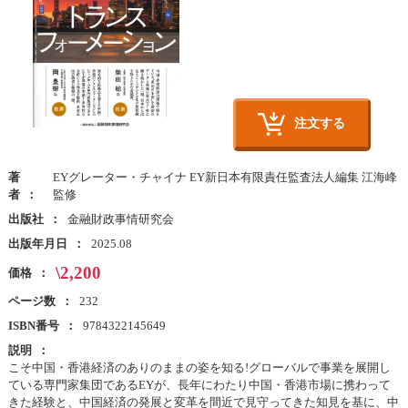
注文する
著
EYグレーター・チャイナ EY新日本有限責任監査法人編集 江海峰
者
監修
出版社
金融財政事情研究会
出版年月日
2025.08
\2,200
価格
ページ数
232
ISBN番号
9784322145649
説明
こそ中国・香港経済のありのままの姿を知る!グローバルで事業を展開し
ている専門家集団であるEYが、長年にわたり中国・香港市場に携わって
きた経験と、中国経済の発展と変革を間近で見守ってきた知見を基に、中