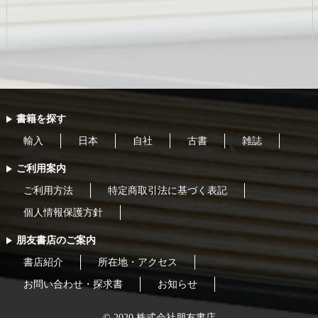
書籍を探す
輸入
日本
自社
古書
雑誌
ご利用案内
ご利用方法
特定商取引法に基づく表記
個人情報保護方針
朋友書店のご案内
書店紹介
所在地・アクセス
お問い合わせ・探求書
お知らせ
© 2020 株式会社朋友書店