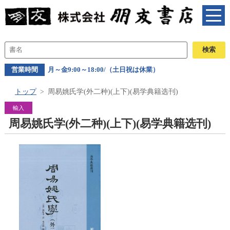
営業時間
月～金9:00～18:00/（土日祝は休業）
トップ
周易姚氏学(外二种)(上下)(易学典籍选刊)
輸入
周易姚氏学(外二种)(上下)(易学典籍选刊)