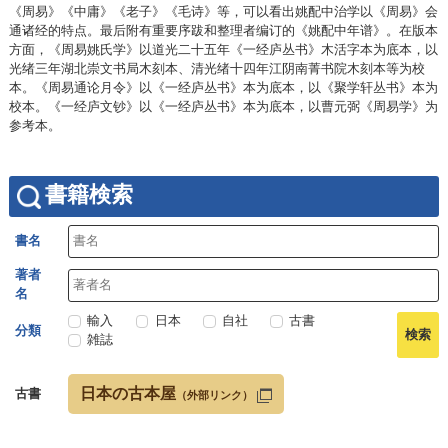
《周易》《中庸》《老子》《毛诗》等，可以看出姚配中治学以《周易》会
通诸经的特点。最后附有重要序跋和整理者编订的《姚配中年谱》。在版本
方面，《周易姚氏学》以道光二十五年《一经庐丛书》木活字本为底本，以
光绪三年湖北崇文书局木刻本、清光绪十四年江阴南菁书院木刻本等为校
本。《周易通论月令》以《一经庐丛书》本为底本，以《聚学轩丛书》本为
校本。《一经庐文钞》以《一经庐丛书》本为底本，以曹元弼《周易学》为
参考本。
書籍検索
書名
著者
名
輸入
日本
自社
古書
分類
雑誌
日本の古本屋
古書
（外部リンク）