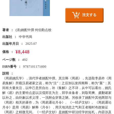
注文する
著者
(清)姚配中撰 何伯勤点校
出版社
中华书局
出版年月日
2025.07
¥8,448
価格
ページ数
492
ISBN番号
9787101171600
説明
《周易姚氏学》，清代学者姚配中撰。其注释《周易》，先选取李鼎祚《周
易集解》所载汉易诸家之说，称为“注”；之后加以发挥阐释，称为“案”；其
间有大量夹注，以申己意所自出，补《集解》之不详，从中可以看出，姚氏
解《易》的主要特点是以汉儒郑玄为主，郑学未备者，则取荀爽、虞翻诸家
以补之，由卦象以求义理，一洗附会穿凿之陋。另收录了姚配中其他两部与
《周易》相关的著作，为《周易通论月令》、《一经庐文钞》。《周易通论
月令》是用《周易》解释《月令》，用天地消息之气和王者顺时布政验证
《周易》之精微无间。《一经庐文钞》是姚配中研治经学的短札，内容涉及