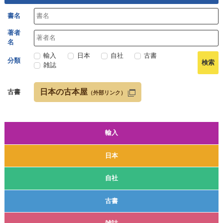
書名
著者
名
輸入
日本
自社
古書
分類
雑誌
日本の古本屋
古書
（外部リンク）
輸入
日本
自社
古書