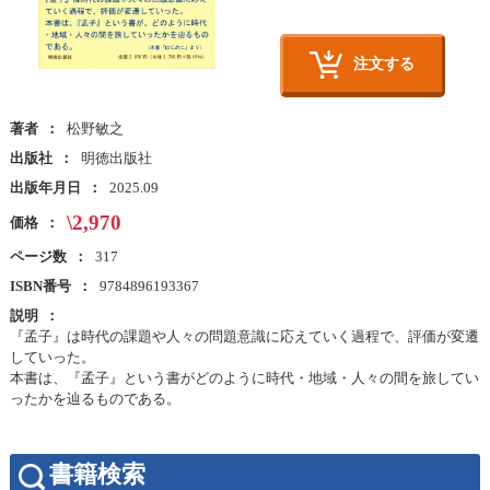
注文する
著者
松野敏之
出版社
明徳出版社
出版年月日
2025.09
\2,970
価格
ページ数
317
ISBN番号
9784896193367
説明
『孟子』は時代の課題や人々の問題意識に応えていく過程で、評価が変遷
していった。
本書は、『孟子』という書がどのように時代・地域・人々の間を旅してい
ったかを辿るものである。
書籍検索