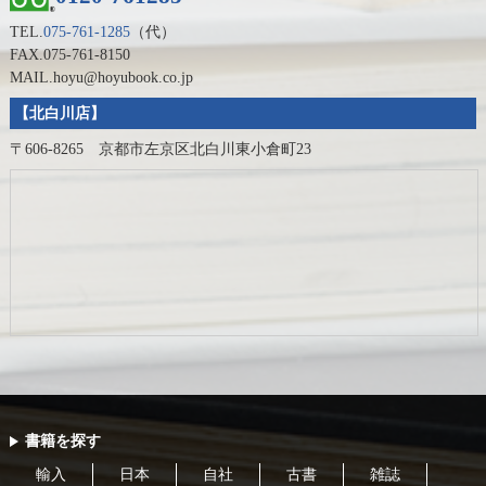
TEL.
075-761-1285
（代）
FAX.075-761-8150
MAIL.hoyu@hoyubook.co.jp
【北白川店】
〒606-8265 京都市左京区北白川東小倉町23
書籍を探す
輸入
日本
自社
古書
雑誌