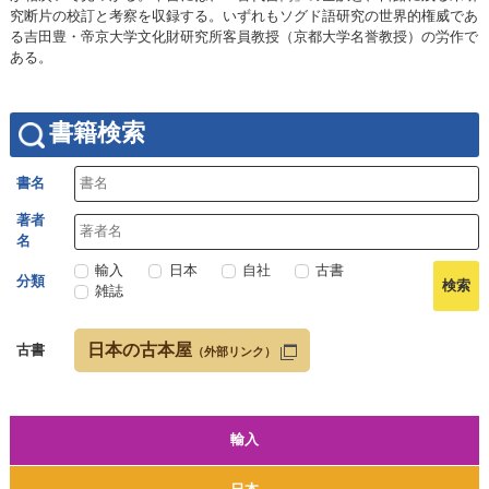
究断片の校訂と考察を収録する。いずれもソグド語研究の世界的権威であ
る吉田豊・帝京大学文化財研究所客員教授（京都大学名誉教授）の労作で
ある。
書籍検索
書名
著者
名
輸入
日本
自社
古書
分類
雑誌
日本の古本屋
古書
（外部リンク）
輸入