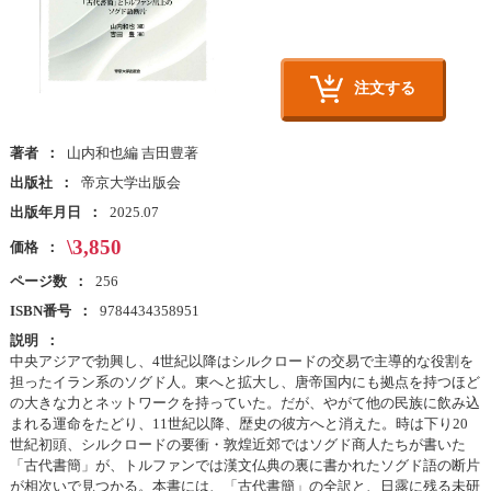
注文する
著者
山内和也編 吉田豊著
出版社
帝京大学出版会
出版年月日
2025.07
\3,850
価格
ページ数
256
ISBN番号
9784434358951
説明
中央アジアで勃興し、4世紀以降はシルクロードの交易で主導的な役割を
担ったイラン系のソグド人。東へと拡大し、唐帝国内にも拠点を持つほど
の大きな力とネットワークを持っていた。だが、やがて他の民族に飲み込
まれる運命をたどり、11世紀以降、歴史の彼方へと消えた。時は下り20
世紀初頭、シルクロードの要衝・敦煌近郊ではソグド商人たちが書いた
「古代書簡」が、トルファンでは漢文仏典の裏に書かれたソグド語の断片
が相次いで見つかる。本書には、「古代書簡」の全訳と、日露に残る未研