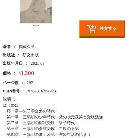
注文する
著者
鶴成久章
出版社
研文出版
出版年月日
2025.09
\3,300
価格
ページ数
292
ISBN番号
9784876364923
説明
はじめに
序 章―朱子学全盛の時代
第一章 王陽明の少年時代―父の状元及第と受験勉強
第二章 王陽明の郷試受験―挙子時代
第三章 王陽明の会試受験―二度の下第
第四章 王陽明の進士及第―官僚生活の始まり