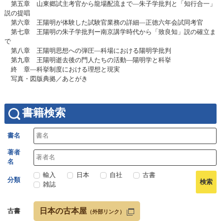
第五章 山東郷試主考官から龍場配流まで—朱子学批判と「知行合一」
説の提唱
第六章 王陽明が体験した試験官業務の詳細—正徳六年会試同考官
第七章 王陽明の朱子学批判ー南京講学時代から「致良知」説の確立ま
で
第八章 王陽明思想への弾圧—科場における陽明学批判
第九章 王陽明逝去後の門人たちの活動—陽明学と科挙
終 章―科挙制度における理想と現実
写真・図版典拠／あとがき
書籍検索
書名
著者
名
輸入
日本
自社
古書
分類
雑誌
日本の古本屋
古書
（外部リンク）