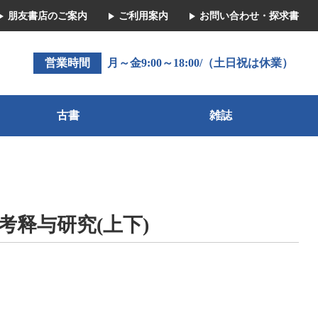
朋友書店のご案内
ご利用案内
お問い合わせ・探求書
営業時間
月～金9:00～18:00/（土日祝は休業）
古書
雑誌
考释与研究(上下)