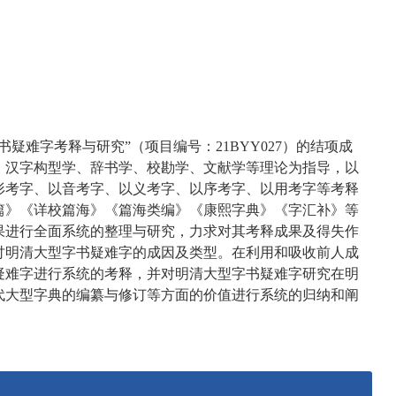
疑难字考释与研究”（项目编号：21BYY027）的结项成
、汉字构型学、辞书学、校勘学、文献学等理论为指导，以
形考字、以音考字、以义考字、以序考字、以用考字等考释
篇》《详校篇海》《篇海类编》《康熙字典》《字汇补》等
果进行全面系统的整理与研究，力求对其考释成果及得失作
讨明清大型字书疑难字的成因及类型。在利用和吸收前人成
疑难字进行系统的考释，并对明清大型字书疑难字研究在明
代大型字典的编纂与修订等方面的价值进行系统的归纳和阐