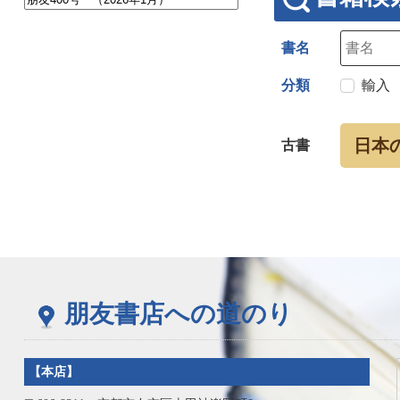
書名
分類
輸入
日本
古書
朋友書店への道のり
【本店】