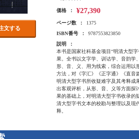
¥27,390
価格
ページ数
1375
注文する
ISBN番号
9787553823850
説明
本书是国家社科基金项目“明清大型字书
果。全书以文字学、训诂学、音韵学
形、音、义、用为线索，综合运用以
方法，对《字汇》《正字通》《直音
明清大型字书所收疑难字及其考释成
出客观评析，从形、音、义等方面探
果的基础上，对明清大型字书收录的
清大型字书文本的校勘与整理以及现
释。
索