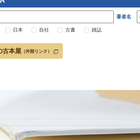
著者名
日本
自社
古書
雑誌
の古本屋
（外部リンク）