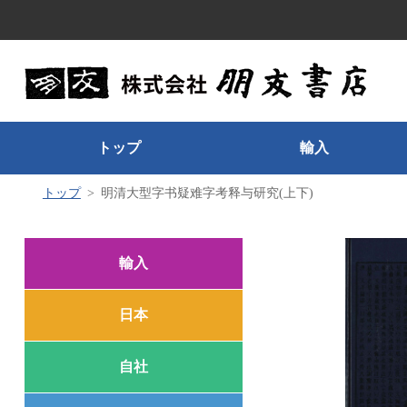
トップ
輸入
トップ
明清大型字书疑难字考释与研究(上下)
輸入
日本
自社