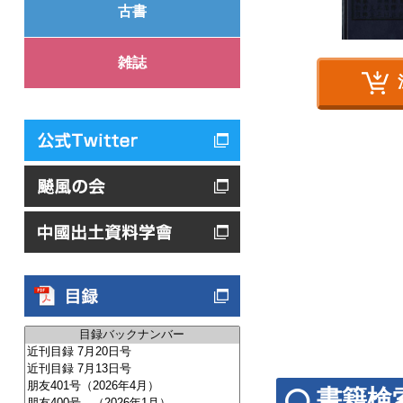
古書
雑誌
書籍検