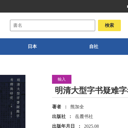
日本
自社
輸入
明清大型字书疑难字
著者
熊加全
出版社
岳麓书社
出版年月日
2025.08