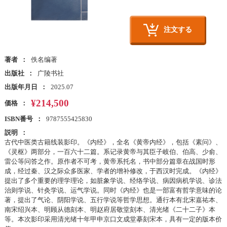
注文する
著者
佚名编著
出版社
广陵书社
出版年月日
2025.07
¥214,500
価格
ISBN番号
9787555425830
説明
古代中医类古籍线装影印。《内经》，全名《黄帝内经》，包括《素问》、
《灵枢》两部分，一百六十二篇。系记录黄帝与其臣子岐伯、伯高、少俞、
雷公等问答之作。原作者不可考，黄帝系托名，书中部分篇章在战国时形
成，经过秦、汉之际众多医家、学者的增补修改，于西汉时完成。《内经》
提出了多个重要的理学理论，如脏象学说、经络学说、病因病机学说、诊法
治则学说、针灸学说、运气学说。同时《内经》也是一部富有哲学意味的论
著，提出了气论、阴阳学说、五行学说等哲学思想。通行本有北宋嘉祐本、
南宋绍兴本、明顾从德刻本、明赵府居敬堂刻本、清光绪《二十二子》本
等。本次影印采用清光绪十年甲申京口文成堂摹刻宋本，具有一定的版本价