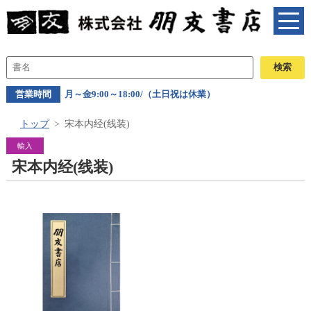
営業時間
月～金9:00～18:00/（土日祝は休業）
トップ
宋本内经(线装)
輸入
宋本内经(线装)