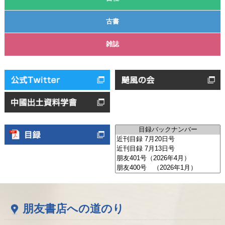
古書
雑誌
朋友書店への道のり