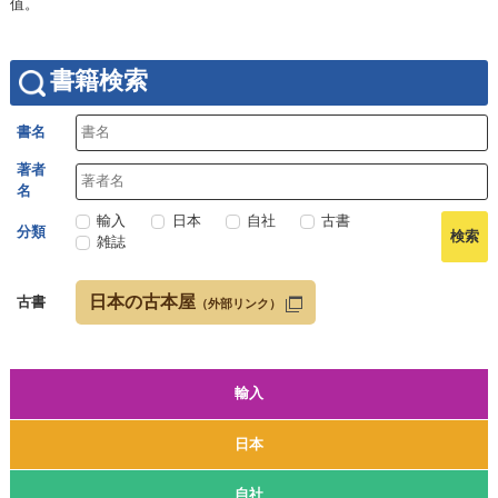
值。
書籍検索
書名
著者
名
輸入
日本
自社
古書
分類
雑誌
日本の古本屋
古書
（外部リンク）
輸入
日本
自社