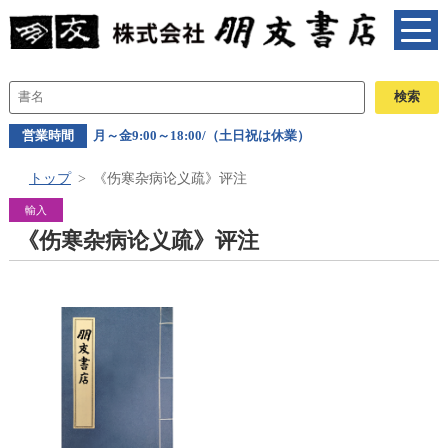
営業時間
月～金9:00～18:00/（土日祝は休業）
トップ
《伤寒杂病论义疏》评注
輸入
《伤寒杂病论义疏》评注