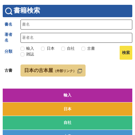
書籍検索
書名
著者
名
輸入
日本
自社
古書
分類
雑誌
日本の古本屋
古書
（外部リンク）
輸入
日本
自社