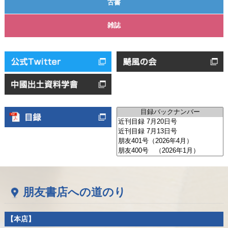
古書
雑誌
朋友書店への道のり
【本店】