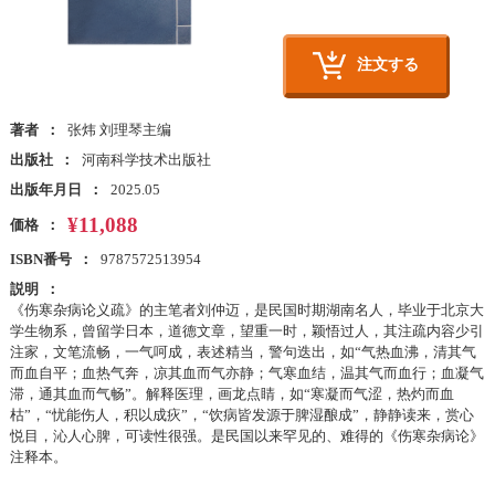
注文する
著者
张炜 刘理琴主编
出版社
河南科学技术出版社
出版年月日
2025.05
¥11,088
価格
ISBN番号
9787572513954
説明
《伤寒杂病论义疏》的主笔者刘仲迈，是民国时期湖南名人，毕业于北京大
学生物系，曾留学日本，道德文章，望重一时，颖悟过人，其注疏内容少引
注家，文笔流畅，一气呵成，表述精当，警句迭出，如“气热血沸，清其气
而血自平；血热气奔，凉其血而气亦静；气寒血结，温其气而血行；血凝气
滞，通其血而气畅”。解释医理，画龙点睛，如“寒凝而气涩，热灼而血
枯”，“忧能伤人，积以成疢”，“饮病皆发源于脾湿酿成”，静静读来，赏心
悦目，沁人心脾，可读性很强。是民国以来罕见的、难得的《伤寒杂病论》
注释本。