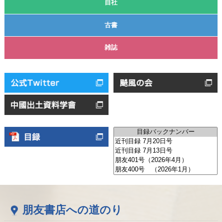
自社
古書
雑誌
朋友書店への道のり