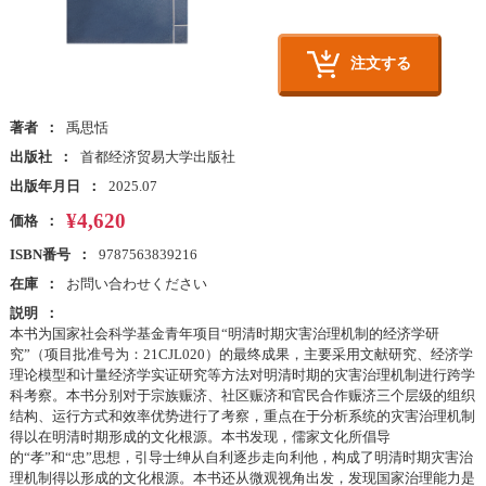
注文する
著者
禹思恬
出版社
首都经济贸易大学出版社
出版年月日
2025.07
¥4,620
価格
ISBN番号
9787563839216
在庫
お問い合わせください
説明
本书为国家社会科学基金青年项目“明清时期灾害治理机制的经济学研
究”（项目批准号为：21CJL020）的最终成果，主要采用文献研究、经济学
理论模型和计量经济学实证研究等方法对明清时期的灾害治理机制进行跨学
科考察。本书分别对于宗族赈济、社区赈济和官民合作赈济三个层级的组织
结构、运行方式和效率优势进行了考察，重点在于分析系统的灾害治理机制
得以在明清时期形成的文化根源。本书发现，儒家文化所倡导
的“孝”和“忠”思想，引导士绅从自利逐步走向利他，构成了明清时期灾害治
理机制得以形成的文化根源。本书还从微观视角出发，发现国家治理能力是