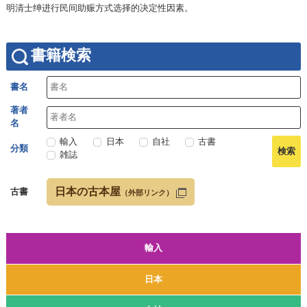
明清士绅进行民间助赈方式选择的决定性因素。
書籍検索
書名
著者
名
輸入
日本
自社
古書
分類
雑誌
日本の古本屋
古書
（外部リンク）
輸入
日本