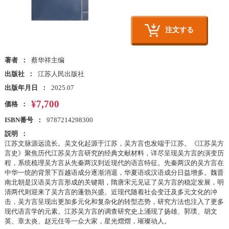
注文する
著者
蔡华祥主编
出版社
江苏人民出版社
出版年月日
2025.07
¥7,700
価格
ISBN番号
9787214298300
説明
江苏文脉源远流长。吴文化起源于江苏，吴方言也发端于江苏。《江苏吴方
言史》聚焦历代江苏吴方言研究的经典文献材料，详尽呈现吴方言的演变历
程，系统梳理吴方言从先秦两汉到近现代的语言特征。先秦两汉的吴方言在
中华一统的背景下百越语成分逐渐消退，华夏语或汉语成分日益增多。魏晋
南北朝是汉语吴方言形成的关键期，隋唐宋元见证了吴方言的稳定发展，明
清两代则迎来了吴方言的蓬勃兴盛。近现代随着社会变迁及多元文化的冲
击，吴方言呈现出更加多元化和复杂化的转型态势，研究方法也注入了更多
现代语言学的元素。江苏吴方言的调查研究史上涌现了扬雄、郭璞、胡文
英、章太炎、赵元任等一众大家，星光熠熠，璀璨动人。