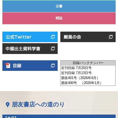
古書
雑誌
朋友書店への道のり