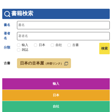
書籍検索
書名
著者
名
輸入
日本
自社
古書
分類
雑誌
日本の古本屋
古書
（外部リンク）
輸入
日本
自社