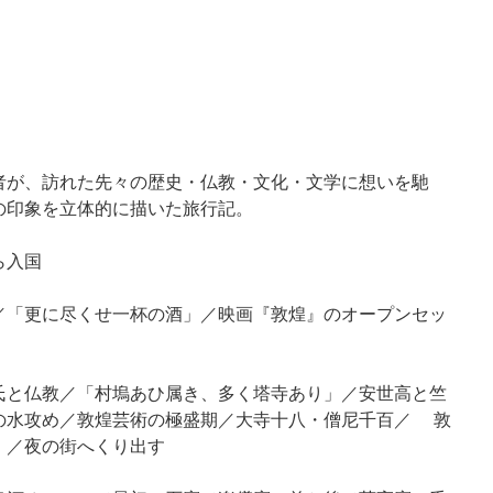
著者が、訪れた先々の歴史・仏教・文化・文学に想いを馳
の印象を立体的に描いた旅行記。
ら入国
「更に尽くせ一杯の酒」／映画『敦煌』のオープンセッ
と仏教／「村塢あひ属き、多く塔寺あり」／安世高と竺
の水攻め／敦煌芸術の極盛期／大寺十八・僧尼千百／ 敦
」／夜の街へくり出す