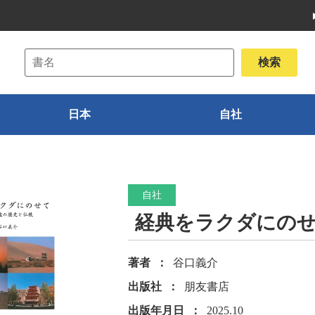
日本
自社
自社
経典をラクダにのせ
著者
谷口義介
出版社
朋友書店
出版年月日
2025.10