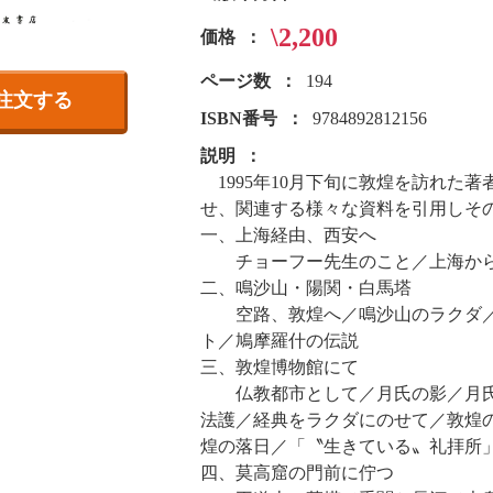
\2,200
価格
ページ数
194
注文する
ISBN番号
9784892812156
説明
1995年10月下旬に敦煌を訪れた
せ、関連する様々な資料を引用しそ
一、上海経由、西安へ
チョーフー先生のこと／上海か
二、鳴沙山・陽関・白馬塔
空路、敦煌へ／鳴沙山のラクダ／
ト／鳩摩羅什の伝説
三、敦煌博物館にて
仏教都市として／月氏の影／月氏
法護／経典をラクダにのせて／敦煌
煌の落日／「〝生きている〟礼拝所
四、莫高窟の門前に佇つ