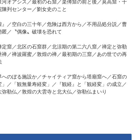
河オアシス／最初の石窟／楽僔窟の前と後／莫高窟・千
院陳列センター／劉女史のこと
』／空白の三十年／危険は西方から／不用品処分説／曹
秘匿／〝偶像〟破壊を恐れて
定窟／北区の石窟群／北涼期の第二六八窟／禅定と弥勒
乗禅／禅波羅蜜／敦煌の禅／最初期の三窟／あの世での再
法
へのぼる施設か／チャイティア窟から塔廟窟へ／石窟の
変」／「観無量寿経変」／『観経』と「観経変」の成立／
大弥勒仏／敦煌の大雲寺と北大仏／弥勒仏まいり