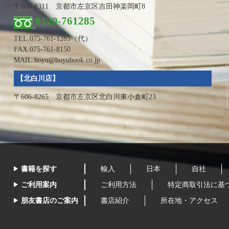
〒606-8311 京都市左京区吉田神楽岡町8
0120-761285
TEL.
075-761-1285
（代）
FAX.075-761-8150
MAIL.hoyu@hoyubook.co.jp
【北白川店】
〒606-8265 京都市左京区北白川東小倉町23
書籍を探す
輸入
日本
自社
ご利用案内
ご利用方法
特定商取引法に基
朋友書店のご案内
書店紹介
所在地・アクセス