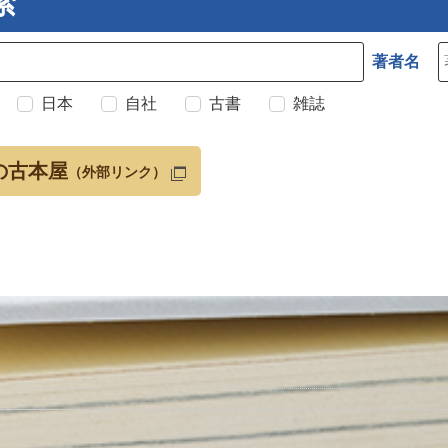
索
著者名
日本
自社
古書
雑誌
の古本屋
（外部リンク）