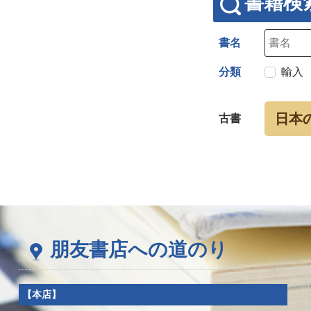
書籍検
書名
分類
輸入
日本
古書
朋友書店への道のり
【本店】