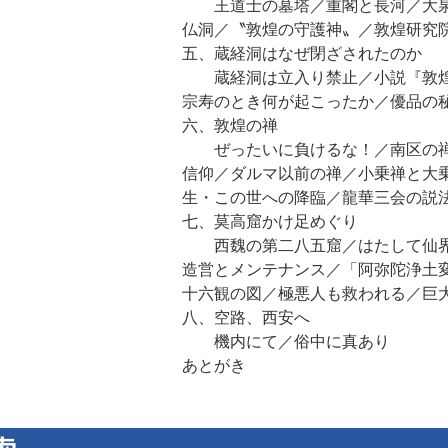
王道士の墓塔／重閣と長河／大泉
仏洞／〝敦煌の守護神〟／敦煌研究
五、蔵経洞はなぜ閉ざされたのか
蔵経洞は立入り禁止／小説『敦煌
宗寿のとき何が起こったか／優品の
六、敦煌の禅
ぜったいに負けるな！／南区の禅
信仰／ダルマ以前の禅／小乗禅と大
生・この世への降臨／龍華三会の説
七、莫高窟かけ足めぐり
西魏の第二八五窟／はたして仙界
造営とメンテナンス／「阿弥陀浄土
十六観の図／極悪人も救われる／巨
八、空路、西安へ
機内にて／俗中に真あり
あとがき