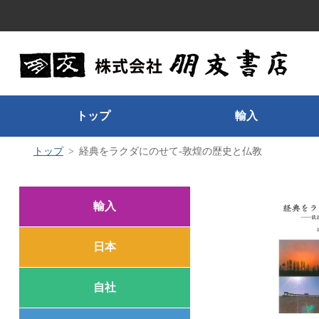
トップ
輸入
トップ
経典をラクダにのせて-敦煌の歴史と仏教
輸入
日本
自社