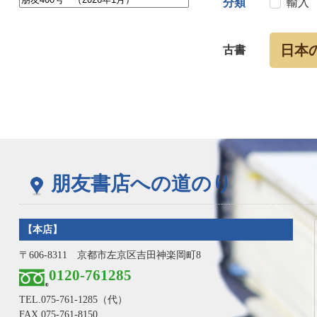
分類
輸入
日本
古書
朋友書店への道のり
【本店】
〒606-8311 京都市左京区吉田神楽岡町8
0120-761285
TEL.
075-761-1285
（代）
FAX.075-761-8150