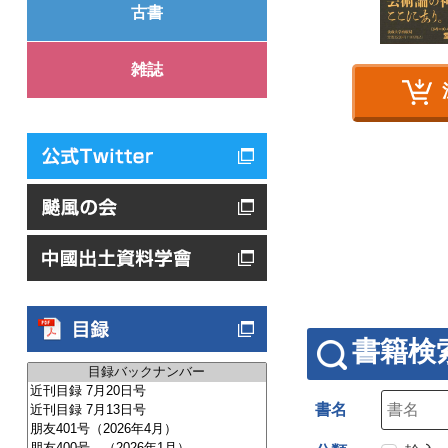
古書
雑誌
書籍検
書名