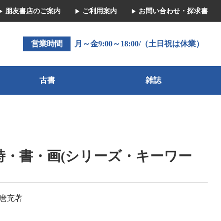
朋友書店のご案内
ご利用案内
お問い合わせ・探求書
営業時間
月～金9:00～18:00/（土日祝は休業）
古書
雑誌
詩・書・画(シリーズ・キーワー
本麿充著