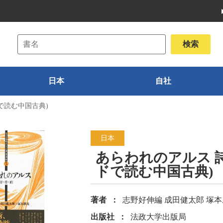
日本
自社
で読む中国古典)
日本
あらわれのアルス 
ドで読む中国古典)
著者
志野好伸編 成田健太郎 塚
出版社
法政大学出版局