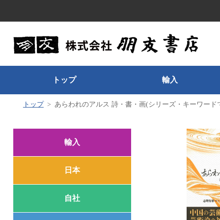
トップ
輸入
トップ
あらわれのアルス 詩・書・画(シリーズ・キーワード
輸入
日本
自社