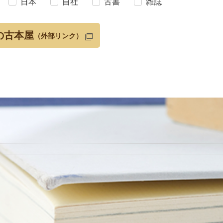
日本
自社
古書
雑誌
の古本屋
（外部リンク）