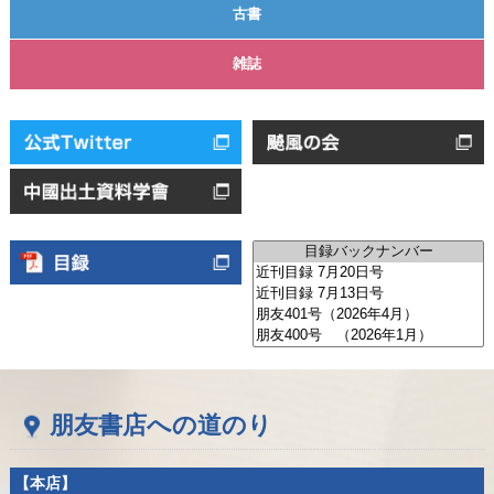
古書
雑誌
朋友書店への道のり
【本店】