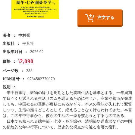
注文する
著者
中村喬
出版社
平凡社
出版年月日
2026.02
\2,090
価格
ページ数
288
ISBN番号
9784582770070
説明
年中行事は、穀物の稔りを周期とした農耕生活を基準とする、一年周期
で日々くり返される生活リズムを調えるために生じた。商業や都市が発達
しても、中国社会の基盤が農耕にあるかぎり、本来の意味が失われて変質
しつつ、生活の拠りどころとして、絶えることなく行なわれてきた。本書
は、この年中行事から、彼らの生活の一斑を窺おうとするものである。
日本でも知られる端午節・七夕・冬至節や、清明節や送竈節などの中国
の伝統的な年中行事について、歴史的な視点から辿る名著の復刊。