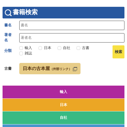
書籍検索
書名
著者
名
輸入
日本
自社
古書
分類
雑誌
日本の古本屋
古書
（外部リンク）
輸入
日本
自社