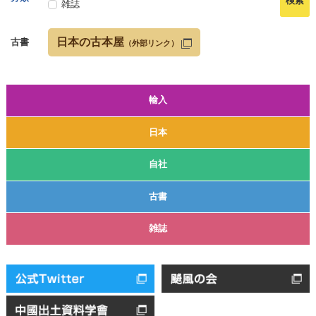
雑誌
日本の古本屋
古書
（外部リンク）
輸入
日本
自社
古書
雑誌