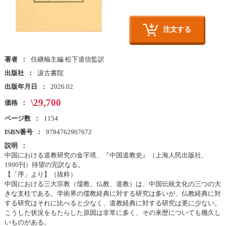
注文する
著者
任継楡主編 松下道信監訳
出版社
汲古書院
出版年月日
2026.02
\29,700
価格
ページ数
1154
ISBN番号
9784762967672
説明
中国における道教研究の金字塔、『中国道教史』（上海人民出版社、
1990刊）待望の完訳なる。
【「序」より】（抜粋）
中国における三大宗教（儒教、仏教、道教）は、中国伝統文化の三つの大
きな支柱である。学術界の儒教経典に対する研究は多いが、仏教経典に対
する研究はそれに比べると少なく、道教経典に対する研究は更に少ない。
こうした状況をもたらした原因は非常に多く、その来歴についても幾久し
いものがある。