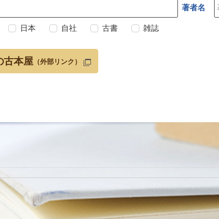
著者名
日本
自社
古書
雑誌
の古本屋
（外部リンク）