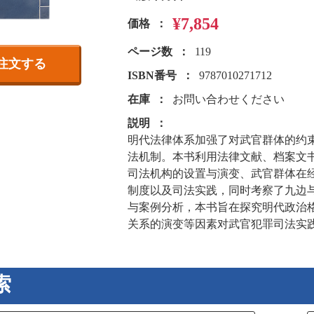
¥7,854
価格
ページ数
119
注文する
ISBN番号
9787010271712
在庫
お問い合わせください
説明
明代法律体系加强了对武官群体的约
法机制。本书利用法律文献、档案文
司法机构的设置与演变、武官群体在
制度以及司法实践，同时考察了九边
与案例分析，本书旨在探究明代政治
关系的演变等因素对武官犯罪司法实
索