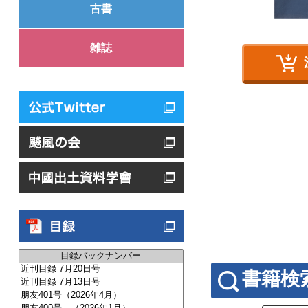
古書
雑誌
書籍検