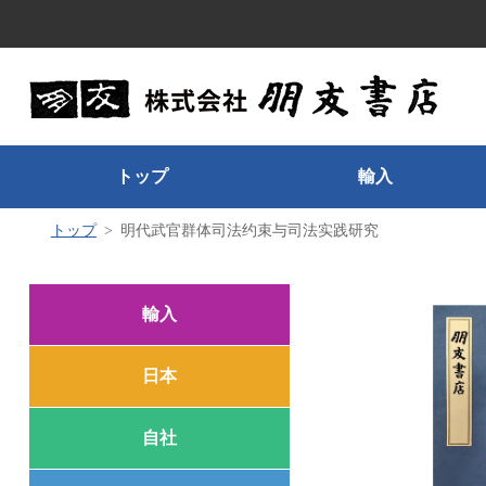
トップ
輸入
トップ
明代武官群体司法约束与司法实践研究
輸入
日本
自社