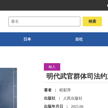
日本
自社
輸入
明代武官群体司法约
著者
程彩萍
出版社
人民出版社
出版年月日
2025.06