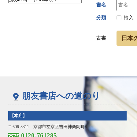
書名
分類
輸入
日本
古書
朋友書店への道のり
【本店】
〒606-8311 京都市左京区吉田神楽岡町8
0120-761285