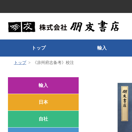
トップ
輸入
トップ
《凉州府志备考》校注
輸入
日本
自社