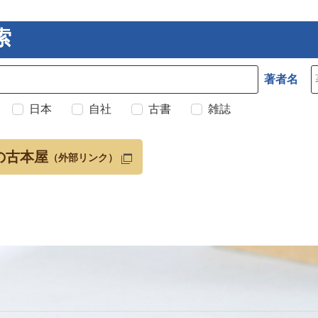
索
著者名
日本
自社
古書
雑誌
の古本屋
（外部リンク）