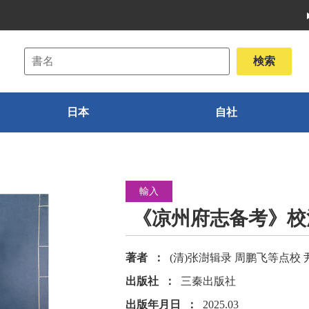
日本
自社
輸入
《凉州府志备考》校
著者
(清)张澍辑录 周鹏飞等点校
出版社
三秦出版社
出版年月日
2025.03