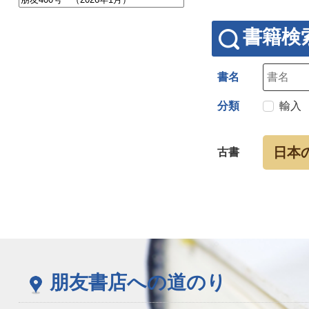
書籍検
書名
分類
輸入
日本
古書
朋友書店への道のり