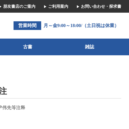
朋友書店のご案内
ご利用案内
お問い合わせ・探求書
営業時間
月～金9:00～18:00/（土日祝は休業）
古書
雑誌
注
 尹伟先等注释