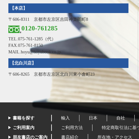
【本店】
〒606-8311 京都市左京区吉田神楽岡町8
0120-761285
TEL.
075-761-1285
（代）
FAX.075-761-8150
MAIL.hoyu@hoyubook.co.jp
【北白川店】
〒606-8265 京都市左京区北白川東小倉町23
書籍を探す
輸入
日本
自社
ご利用案内
ご利用方法
特定商取引法に基
朋友書店のご案内
書店紹介
所在地・アクセス