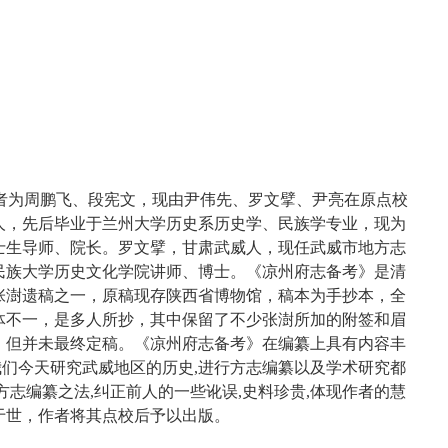
校者为周鹏飞、段宪文，现由尹伟先、罗文擘、尹亮在原点校
人，先后毕业于兰州大学历史系历史学、民族学专业，现为
士生导师、院长。罗文擘，甘肃武威人，现任武威市地方志
民族大学历史文化学院讲师、博士。《凉州府志备考》是清
张澍遗稿之一，原稿现存陕西省博物馆，稿本为手抄本，全
体不一，是多人所抄，其中保留了不少张澍所加的附签和眉
，但并未最终定稿。《凉州府志备考》在编纂上具有内容丰
对我们今天研究武威地区的历史,进行方志编纂以及学术研究都
方志编纂之法,纠正前人的一些讹误,史料珍贵,体现作者的慧
于世，作者将其点校后予以出版。