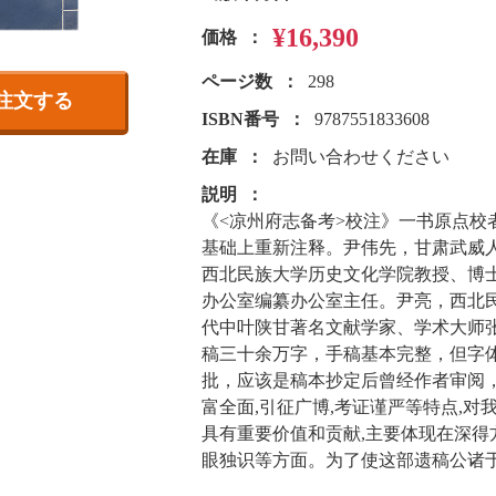
¥16,390
価格
ページ数
298
注文する
ISBN番号
9787551833608
在庫
お問い合わせください
説明
《<凉州府志备考>校注》一书原点
基础上重新注释。尹伟先，甘肃武威
西北民族大学历史文化学院教授、博
办公室编纂办公室主任。尹亮，西北
代中叶陕甘著名文献学家、学术大师
稿三十余万字，手稿基本完整，但字
批，应该是稿本抄定后曾经作者审阅
富全面,引征广博,考证谨严等特点,
具有重要价值和贡献,主要体现在深得
眼独识等方面。为了使这部遗稿公诸