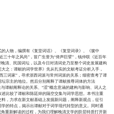
宗主式的人物，编撰有《复堂词话》、《复堂词录》、《箧中
近三十年之风尚”，冒广生誉为“倚声巨擘”，钱仲联《近百年
对晚清、民国词坛，以及今日对清词史乃至整个词史发展建构
庑大之：谭献的词学世界》先从扎实的文献考证分析入手，
西三词家”，寻求浙西词派与常州词派的关系；细密查考了谭
词坛宗主的地位。然后分别阐释了谭献推尊词体的方法
生与谭献阐释论的关系、“涩”概念意涵的建构与影响、词人之
叙述比较了谭献和陈廷焯的隔空交集与词学思想。本书注重
史料，力求在新文献基础上发掘新问题，阐释新观点，征引
词学的特点，揭示出谭献对于词学现代转型的意义。同时通
视角重新解读的过程，为我们理解晚清文学的阶层特质打开新