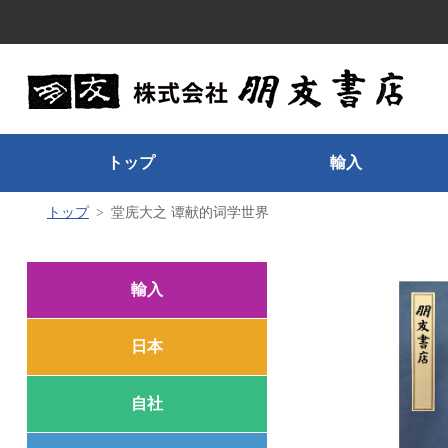
トップ
輸入
トップ
堂庑大之 谭献的词学世界
輸入
日本
自社