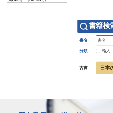
書籍検
書名
分類
輸入
日本
古書