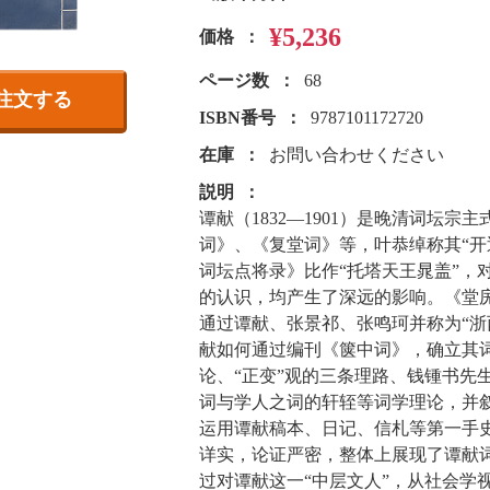
¥5,236
価格
ページ数
68
注文する
ISBN番号
9787101172720
在庫
お問い合わせください
説明
谭献（1832—1901）是晚清词坛
词》、《复堂词》等，叶恭绰称其“开
词坛点将录》比作“托塔天王晁盖”，
的认识，均产生了深远的影响。《堂
通过谭献、张景祁、张鸣珂并称为“浙
献如何通过编刊《箧中词》，确立其
论、“正变”观的三条理路、钱锺书先
词与学人之词的轩轾等词学理论，并
运用谭献稿本、日记、信札等第一手
详实，论证严密，整体上展现了谭献
过对谭献这一“中层文人”，从社会学