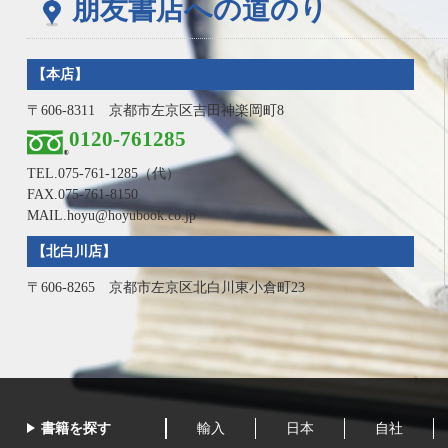
朋友書店への道のり
【本店】
〒606-8311 京都市左京区吉田神楽岡町8
0120-761285
TEL.
075-761-1285
（代）
FAX.075-761-8150
MAIL.hoyu@hoyubook.co.jp
【北白川店】
〒606-8265 京都市左京区北白川東小倉町23
書籍を探す
輸入
日本
自社