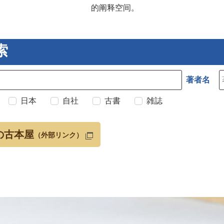
的阐释空间。
索
著者名
日本
自社
古書
雑誌
の古本屋
（外部リンク）