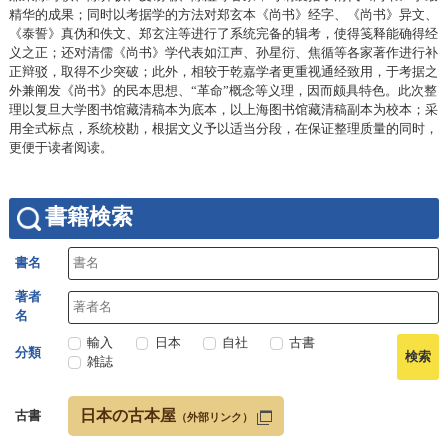
精华的成果；同时以考据学的方法对郑玄本《尚书》经字、《尚书》异文、
《泰誓》真伪和佚文、郑玄注等进行了系统完备的辑考，使得笺释能确得经
义之正；还对清儒《尚书》学代表如江声、孙星衍、焦循等各家著作进行补
正辩驳，取得不少突破；此外，相较于乾嘉学者更重视通经致用，于考据之
外兼阐发《尚书》的民本思想、“革命”概念等义理，因而颇具特色。此次整
理以复旦大学图书馆藏清稿本为底本，以上海图书馆藏清稿副本为校本；采
用全式标点，系统校勘，根据文义予以适当分段，在保证整理质量的同时，
更便于读者阅读。
書籍検索
書名
著者
名
輸入
日本
自社
古書
分類
雑誌
日本の古本屋
古書
（外部リンク）