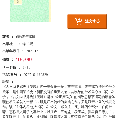
注文する
著者
(清)曹元弼撰
出版社
中华书局
出版年月日
2025.12
\16,390
価格
ページ数
1431
ISBN番号
9787101169829
説明
《古文尚书郑氏注笺释》四十卷叙录一卷，曹元弼撰。曹元弼乃清代经学之
殿军，是中国学术史上新旧交替的重要人物，其晚年的学术重心在《尚书》
学，《古文尚书郑氏注笺释》是在“经正庶民兴”的指导思想下撰写的最能体
现他相关成就的一部书，既是后出转精的集成之作，又是汉宋兼采的代表之
作。该书主体内容包括《尚书》经文、郑玄注、笺、释四个部分，在阎若
璩、惠栋等人辨伪的基础上，以江声、王鸣盛、段玉裁、孙星衍四家为主，
兼采陈寿祺、陈乔枞、皮锡瑞、陈澧等各家，可谓囊括了清代《尚书》学最