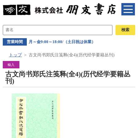
営業時間
月～金9:00～18:00/（土日祝は休業）
トップ
古文尚书郑氏注笺释(全4)(历代经学要籍丛刊)
輸入
古文尚书郑氏注笺释(全4)(历代经学要籍丛
刊)