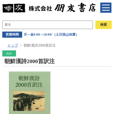
営業時間
月～金9:00～18:00/（土日祝は休業）
トップ
朝鮮漢詩2000首訳注
自社
朝鮮漢詩2000首訳注