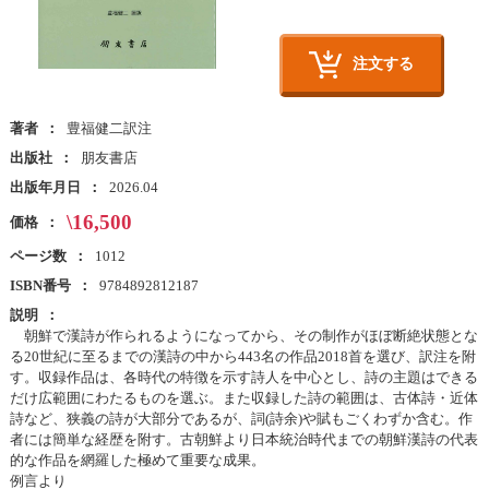
注文する
著者
豊福健二訳注
出版社
朋友書店
出版年月日
2026.04
\16,500
価格
ページ数
1012
ISBN番号
9784892812187
説明
朝鮮で漢詩が作られるようになってから、その制作がほぼ断絶状態とな
る20世紀に至るまでの漢詩の中から443名の作品2018首を選び、訳注を附
す。収録作品は、各時代の特徴を示す詩人を中心とし、詩の主題はできる
だけ広範囲にわたるものを選ぶ。また収録した詩の範囲は、古体詩・近体
詩など、狭義の詩が大部分であるが、詞(詩余)や賦もごくわずか含む。作
者には簡単な経歴を附す。古朝鮮より日本統治時代までの朝鮮漢詩の代表
的な作品を網羅した極めて重要な成果。
例言より