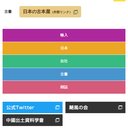
日本の古本屋
古書
（外部リンク）
輸入
日本
自社
古書
雑誌