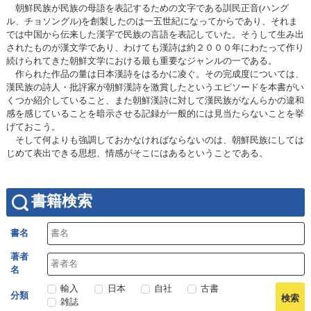
朝鮮民族が民族の母語を表記するための文字である訓民正音(ハング
ル、チョソングル)を創製したのは一五世紀になってからであり、それま
では中国から伝来した漢字で民族の言語を表記していた。そうして生み出
されたものが漢文学であり、わけても漢詩は約２０００年にわたって作り
続けられてきた朝鮮文学における最も重要なジャンルの一である。
作られた作品の量は日本漢詩をはるかに凌ぐ。その完成度については、
漢民族の詩人・批評家が朝鮮漢詩を激賞したというエピソードを本書がい
くつか紹介していること、また朝鮮漢詩に対して漢民族がなんらかの違和
感を感じていることを暗示させる記録が一般的には見当たらないことを挙
げておこう。
そして何よりも強調しておかなければならないのは、朝鮮民族にしては
じめて表出できる思想、情感がそこにはあるということである。
書籍検索
書名
著者
名
輸入
日本
自社
古書
分類
雑誌