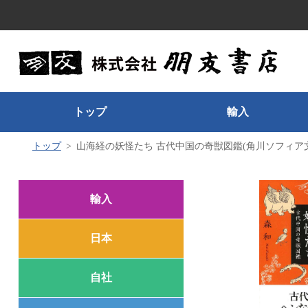
トップ
輸入
トップ
山海経の妖怪たち 古代中国の奇獣図鑑(角川ソフィア
輸入
日本
自社