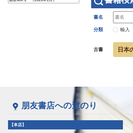
書名
分類
輸入
日本
古書
朋友書店への道のり
【本店】