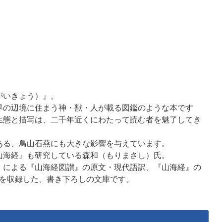
がいきょう）』。
界の辺境に住まう神・獣・人が載る図鑑のような本です
生態と描写は、二千年近くにわたって読む者を魅了してき
る、鳥山石燕にも大きな影響を与えています。
海経』も研究している森和（もりまさし）氏。
4）による『山海経図讃』の原文・現代語訳、『山海経』の
説を収録した、書き下ろしの文庫です。