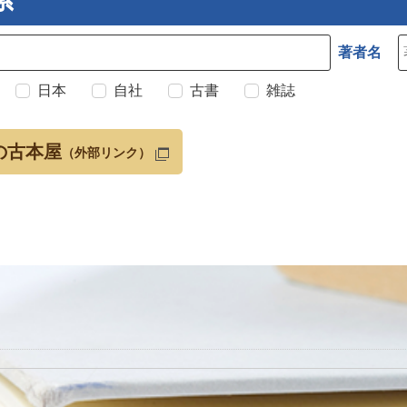
著者名
日本
自社
古書
雑誌
の古本屋
（外部リンク）