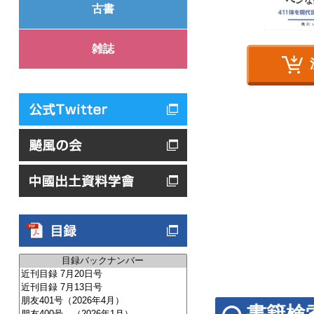
古書
雑誌
書籍検