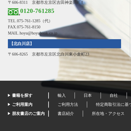
〒606-8311 京都市左京区吉田神楽岡町8
0120-761285
TEL.
075-761-1285
（代）
FAX.075-761-8150
MAIL.hoyu@hoyubook.co.jp
【北白川店】
〒606-8265 京都市左京区北白川東小倉町23
書籍を探す
輸入
日本
自社
ご利用案内
ご利用方法
特定商取引法に基
朋友書店のご案内
書店紹介
所在地・アクセス