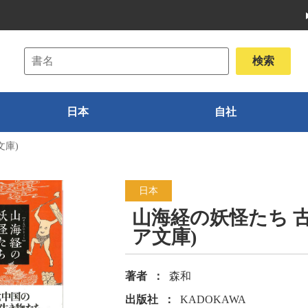
日本
自社
文庫)
日本
山海経の妖怪たち 
ア文庫)
著者
森和
出版社
KADOKAWA