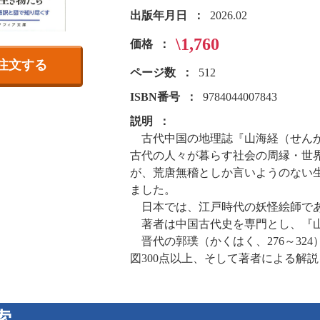
出版年月日
2026.02
\1,760
価格
注文する
ページ数
512
ISBN番号
9784044007843
説明
古代中国の地理誌『山海経（せん
古代の人々が暮らす社会の周縁・世
が、荒唐無稽としか言いようのない
ました。
日本では、江戸時代の妖怪絵師であ
著者は中国古代史を専門とし、『山
晋代の郭璞（かくはく、276～32
図300点以上、そして著者による解
索