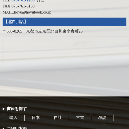
TEL.
075-761-1285
（代）
FAX.075-761-8150
MAIL.hoyu@hoyubook.co.jp
【北白川店】
〒606-8265 京都市左京区北白川東小倉町23
書籍を探す
輸入
日本
自社
古書
雑誌
ご利用案内