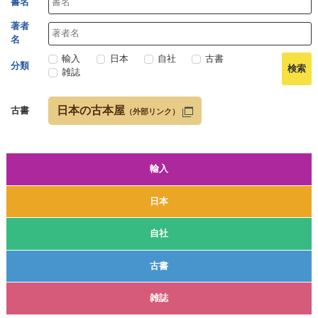
書名
著者
名
輸入
日本
自社
古書
分類
雑誌
日本の古本屋
古書
（外部リンク）
輸入
日本
自社
古書
雑誌