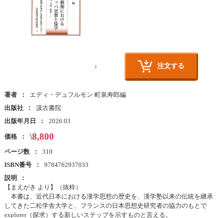
注文する
著者
エディ・デュフルモン 町泉寿郎編
出版社
汲古書院
出版年月日
2026.03
\8,800
価格
ページ数
310
ISBN番号
9784762937033
説明
【まえがき より】（抜粋）
本書は、近代日本における漢学思想の歴史を、漢学塾以来の伝統を継承
してきた二松学舎大学と、フランスの日本思想史研究者の協力のもとで
explorer（探求）する新しいステップを示すものと言える。