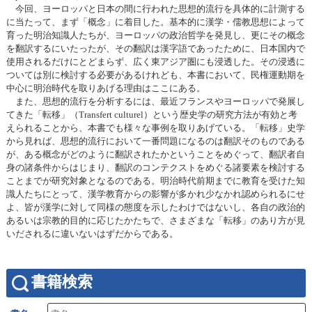
今回、ヨーロッパと日本の間に行われた思想的流行を具体的に計測する
に当たって、まず「概念」に着目した。基本的に漢学・儒教思想によって
育った明治知識人たちが、ヨーロッパの政治哲学を発見し、更にその概念
を翻訳するにいたったが、その翻訳は漢字語であったために、日本国内で
使用されるだけにとどまらず、広く東アジア圏にも浸透した。その浸透に
ついては別に検討する必要があるけれども、本書において、民権運動期を
中心に明治時代を取りあげる理由はここにある。
また、思想的流行を分析するには、最近フランスやヨーロッパで発展し
てきた「転移」（Transfert culturel）という歴史学の研究方法が有効と考
えられることから、本書でも様々な事例を取りあげている。「転移」史学
から見れば、思想的流行において一番問題になるのは翻訳そのものである
が、ある概念がどのように翻訳されたかということをめぐって、翻訳者自
身の諸条件からはじまり、翻訳のコンテクストをめぐる諸要素を検討する
ことまでが研究対象となるのである。明治時代前期までに教育を受けた知
識人たちにとって、漢学教育からの影響が多かれ少なかれ認められるにせ
よ、皆が漢学に対して同様の態度を示したわけではないし、各自の政治的
あるいは宗教的目的に応じたかたちで、さまざまな「転移」のあり方が見
いだされるに違いないはずだからである。
書籍検索