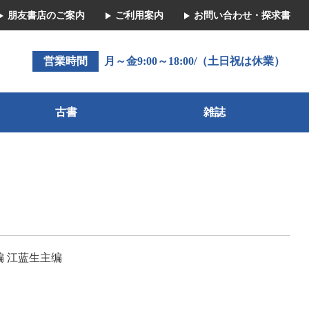
朋友書店のご案内
ご利用案内
お問い合わせ・探求書
営業時間
月～金9:00～18:00/（土日祝は休業）
古書
雑誌
 江蓝生主编