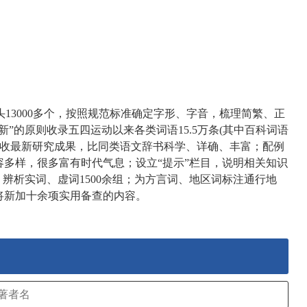
头13000多个，按照规范标准确定字形、字音，梳理简繁、正
”的原则收录五四运动以来各类词语15.5万条(其中百科词语
释义吸收最新研究成果，比同类语文辞书科学、详确、丰富；配例
容多样，很多富有时代气息；设立“提示”栏目，说明相关知识
，辨析实词、虚词1500余组；为方言词、地区词标注通行地
将新加十余项实用备查的内容。