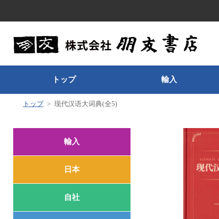
トップ
輸入
トップ
现代汉语大词典(全5)
輸入
日本
自社