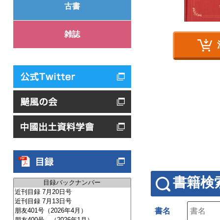
古書
雑誌
書籍検
書名