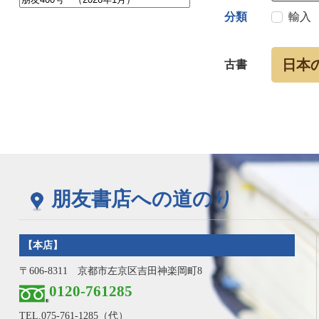
分類
輸入
日本
古書
朋友書店への道のり
【本店】
〒606-8311 京都市左京区吉田神楽岡町8
0120-761285
TEL.
075-761-1285
（代）