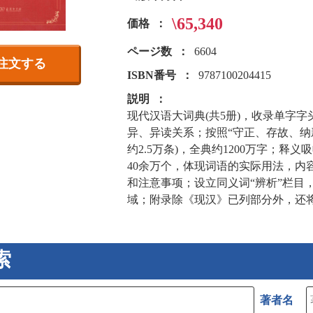
\65,340
価格
ページ数
6604
注文する
ISBN番号
9787100204415
説明
现代汉语大词典(共5册)，收录单字字
异、异读关系；按照“守正、存故、纳新
约2.5万条)，全典约1200万字；
40余万个，体现词语的实际用法，内
和注意事项；设立同义词“辨析”栏目
域；附录除《现汉》已列部分外，还
索
著者名