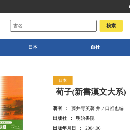
日本
自社
日本
荀子(新書漢文大系)
著者
藤井専英著 井ノ口哲也編
出版社
明治書院
出版年月日
2004.06