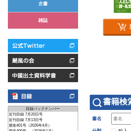
古書
雑誌
書籍検
書名
分類
輸入