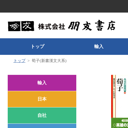
トップ
輸入
トップ
荀子(新書漢文大系)
輸入
日本
自社