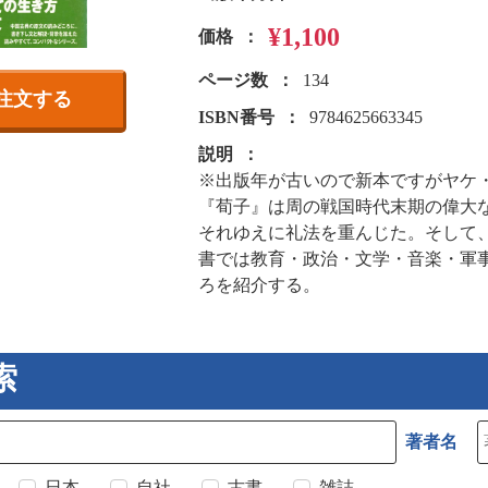
¥1,100
価格
ページ数
134
注文する
ISBN番号
9784625663345
説明
※出版年が古いので新本ですがヤケ
『荀子』は周の戦国時代末期の偉大
それゆえに礼法を重んじた。そして
書では教育・政治・文学・音楽・軍
ろを紹介する。
索
著者名
日本
自社
古書
雑誌