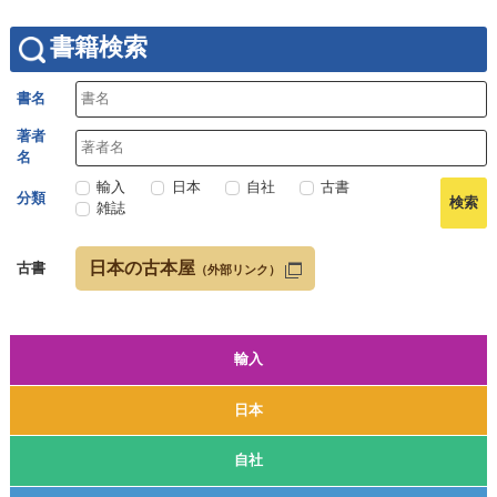
書籍検索
書名
著者
名
輸入
日本
自社
古書
分類
雑誌
日本の古本屋
古書
（外部リンク）
輸入
日本
自社