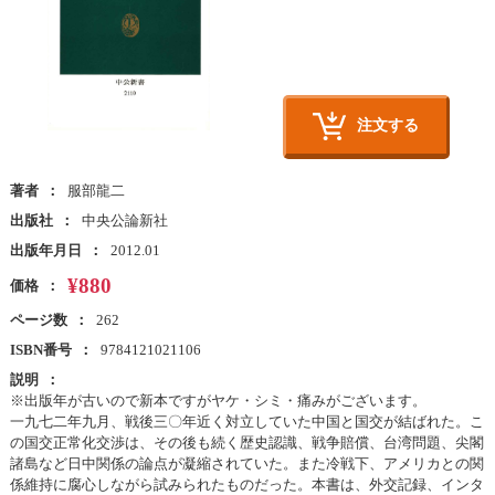
注文する
著者
服部龍二
出版社
中央公論新社
出版年月日
2012.01
¥880
価格
ページ数
262
ISBN番号
9784121021106
説明
※出版年が古いので新本ですがヤケ・シミ・痛みがございます。
一九七二年九月、戦後三〇年近く対立していた中国と国交が結ばれた。こ
の国交正常化交渉は、その後も続く歴史認識、戦争賠償、台湾問題、尖閣
諸島など日中関係の論点が凝縮されていた。また冷戦下、アメリカとの関
係維持に腐心しながら試みられたものだった。本書は、外交記録、インタ