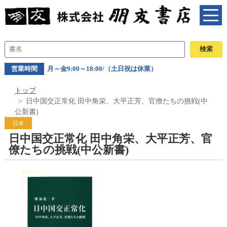
営業時間
月～金9:00～18:00/（土日祝は休業）
トップ
日中国交正常化 田中角栄、大平正芳、官僚たちの挑戦(中
公新書)
日本
日中国交正常化 田中角栄、大平正芳、官
僚たちの挑戦(中公新書)