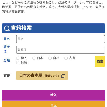
ビューなどからこの過程を掘り起こし、政治のリーダーシップに着目し、
政治家、官僚たちの動きを精緻に追う。大佛次郎論壇賞、アジア・太平洋
賞特別賞受賞作。
書籍検索
書名
著者
名
輸入
日本
自社
古書
分類
雑誌
日本の古本屋
古書
（外部リンク）
輸入
日本