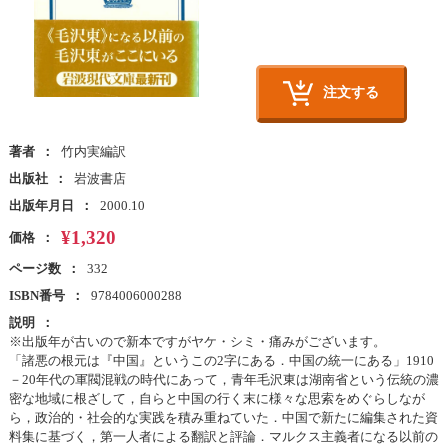
注文する
著者
竹内実編訳
出版社
岩波書店
出版年月日
2000.10
¥1,320
価格
ページ数
332
ISBN番号
9784006000288
説明
※出版年が古いので新本ですがヤケ・シミ・痛みがございます。
「諸悪の根元は『中国』というこの2字にある．中国の統一にある」1910
－20年代の軍閥混戦の時代にあって，青年毛沢東は湖南省という伝統の濃
密な地域に根ざして，自らと中国の行く末に様々な思索をめぐらしなが
ら，政治的・社会的な実践を積み重ねていた．中国で新たに編集された資
料集に基づく，第一人者による翻訳と評論．マルクス主義者になる以前の