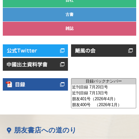
自社
古書
雑誌
朋友書店への道のり