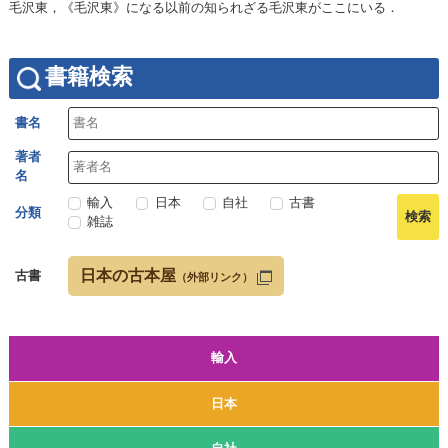
毛沢東，《毛沢東》になる以前の知られざる毛沢東がここにいる．
書籍検索
書名
著者
名
輸入
日本
自社
古書
分類
雑誌
日本の古本屋
古書
（外部リンク）
輸入
日本